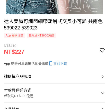
迷人美肩可調節細帶漸層式交叉小可愛 共兩色
539022 539023
App 獨享活動
超取滿NT$600免運
NT$410
NT$227
App 結帳可享專屬活動優惠價
立即下載
請選擇商品選項
付款與運送方式
超取滿NT$600免運
付款方式