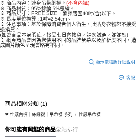
。
※ 商品內容：連身吊帶網襪
(不含內褲)
※ 商品材質：95%錦綸 5%氨綸。
※ 商品尺寸：FREE SIZE，
適穿腰圍40吋(含)以下。
※ 長度單位換算 : 1吋=2.54cm。
※ 注意事項：基於保障消費者個人衛生，此貼身衣物恕不接受
退換貨。
(如為商品本身暇疵，接受七日內換貨，請勿試穿，謝謝您)
※ 網頁商品會因為您使用不同的品牌螢幕以及解析度不同，造
成圖片顏色呈現會略有不同。
顯示電腦版詳細說明
客服
商品相關分類 (1)
❤ 性感內褲｜絲網襪｜吊帶襪 系列
性感吊帶襪
你可能有興趣的商品
全站排行