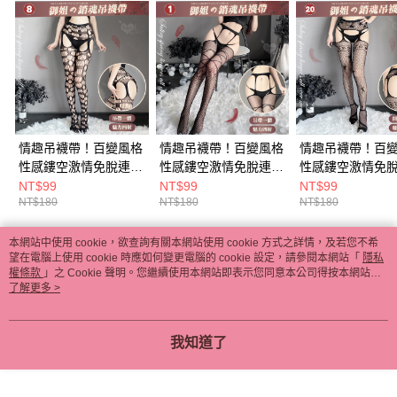
情趣吊襪帶！百變風格
情趣吊襪帶！百變風格
情趣吊襪帶！百
性感鏤空激情免脫連身
性感鏤空激情免脫連身
性感鏤空激情免
網襪﹝ B組﹞
網襪﹝ A組﹞
網襪﹝ D組﹞
NT$99
NT$99
NT$99
NT$180
NT$180
NT$180
本網站中使用 cookie，欲查詢有關本網站使用 cookie 方式之詳情，及若您不希
熱門標籤
望在電腦上使用 cookie 時應如何變更電腦的 cookie 設定，請參閱本網站「
隱私
權條款
」之 Cookie 聲明。您繼續使用本網站即表示您同意本公司得按本網站使
用條款之 Cookie 聲明使用 cookie。
了解更多 >
我知道了