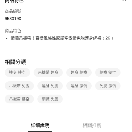
商品特色
信用卡一次付款
商品編號
超商取貨付款
9530190
LINE Pay
商品特色
Apple Pay
情趣吊襪帶！百變風格性感鏤空激情免脫連身網襪﹝26﹞
街口支付
悠遊付
相關分類
ATM付款
連身 鏤空
吊襪帶 連身
連身 網襪
網襪 鏤空
運送方式
吊襪帶 免脫
連身 免脫
連身 激情
免脫 激情
全家取貨付款
吊襪帶 鏤空
網襪 免脫
每筆NT$60，滿NT$600(含以上)免運費
付款後全家取貨
每筆NT$60，滿NT$600(含以上)免運費
詳細說明
相關推薦
7-11取貨付款