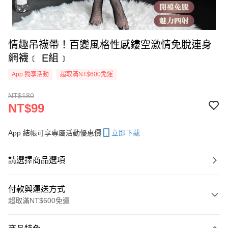
情趣吊襪帶！百變風格性感鏤空激情免脫連身
網襪﹝ E組﹞
App 獨享活動
超取滿NT$600免運
NT$180
NT$99
App 結帳可享專屬活動優惠價
立即下載
請選擇商品選項
付款與運送方式
超取滿NT$600免運
付款方式