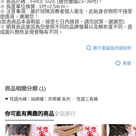
※ 商品尺碼：FREE SIZE (適合腰圍23~36吋)。
※ 長度單位換算 : 1吋=2.54cm。
※ 注意事項：基於保障消費者個人衛生，此貼身衣物恕不接受
退換貨，謝謝您！
(如為商品本身暇疵，接受七日內換貨，請勿試穿，謝謝您)
※ 網頁商品會因為您使用不同的品牌螢幕以及解析度不同，造
成圖片顏色呈現會略有不同。
顯示電腦版詳細說明
客服
商品相關分類 (1)
❤ 性感內褲｜絲網襪｜吊帶襪 系列
性感三角褲
你可能有興趣的商品
全站排行