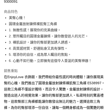
9300091
LINE Pay
商品特色
Apple Pay
美臀心機！
圓環金屬放射鍊條裸肌臀三角褲
街口支付
1. 無敵性感！展現你的完美曲線。
悠遊付
2. 眾所矚目的圓環金屬鍊條，讓你散發迷人的光芒。
3. 裸肌設計，讓你的臀部更加誘人誘惑。
ATM付款
4. 高質感材質，舒適貼身又具有彈性。
5. 增添你的自信，成為眾人矚目的焦點。
運送方式
6. 心動不如行動，立即擁有這個令人垂涎的美臀神器！
全家取貨付款
每筆NT$60，滿NT$600(含以上)免運費
銷售重點
在EnjoyLove 衣飾館，我們帶給你最性感的時尚體驗！讓你展現美
付款後全家取貨
臀的心機，我們推出了圓環金屬放射鍊條裸肌臀三角褲 E538997。
每筆NT$60，滿NT$600(含以上)免運費
這款三角褲不僅設計獨特，而且令人驚艷。金屬放射鍊條的設計，
7-11取貨付款
營造出迷人的視覺效果，讓你的臀部更加誘人。私密時刻的驚喜禮
物，這款臀部三角褲都能讓你散發出無比的魅力。選擇這款三角
每筆NT$60，滿NT$600(含以上)免運費
褲，為你的臀部增添一份自信，讓每一個轉身都成為一個驚艷的瞬