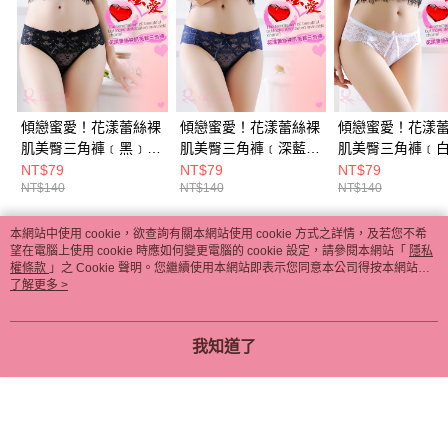
傾戀蜜愛！花漾蕾絲裸
傾戀蜜愛！花漾蕾絲裸
傾戀蜜愛！花漾
肌美臀三角褲﹝黑﹞
肌美臀三角褲﹝深藍﹞
肌美臀三角褲﹝
E538393
E538392
E538388
NT$79
NT$79
NT$79
NT$140
NT$140
NT$140
本網站中使用 cookie，欲查詢有關本網站使用 cookie 方式之詳情，及若您不希
熱門標籤
望在電腦上使用 cookie 時應如何變更電腦的 cookie 設定，請參閱本網站「
隱私
權條款
」之 Cookie 聲明。您繼續使用本網站即表示您同意本公司得按本網站使
用條款之 Cookie 聲明使用 cookie。
了解更多 >
我知道了