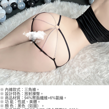
※ 內褲款式：三角褲。
※ 設計特色：放射裸臀。
※ 商品材質：94%聚脂纖維+6%氨綸。
※ 功 能：性感、美體。
※ 顏 色：黑色（如圖）。