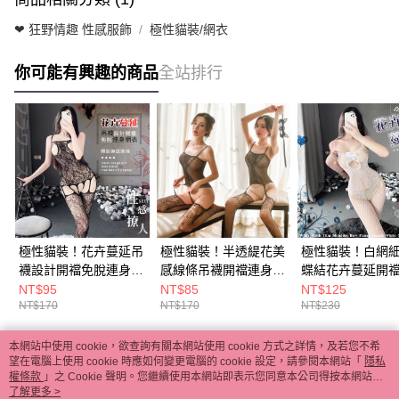
❤ 狂野情趣 性感服飾
極性貓裝/網衣
你可能有興趣的商品
全站排行
極性貓裝！花卉蔓延吊
極性貓裝！半透緹花美
極性貓裝！白網
襪設計開襠免脫連身網
感線條吊襪開襠連身網
蝶結花卉蔓延開
衣﹝B款﹞ E535855
衣 E531655
連身網衣 E53586
NT$95
NT$85
NT$125
NT$170
NT$170
NT$230
本網站中使用 cookie，欲查詢有關本網站使用 cookie 方式之詳情，及若您不希
熱門標籤
望在電腦上使用 cookie 時應如何變更電腦的 cookie 設定，請參閱本網站「
隱私
權條款
」之 Cookie 聲明。您繼續使用本網站即表示您同意本公司得按本網站使
用條款之 Cookie 聲明使用 cookie。
了解更多 >