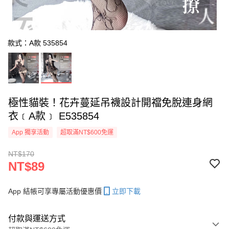
款式：A款 535854
極性貓裝！花卉蔓延吊襪設計開襠免脫連身網
衣﹝A款﹞ E535854
App 獨享活動
超取滿NT$600免運
NT$170
NT$89
App 結帳可享專屬活動優惠價
立即下載
付款與運送方式