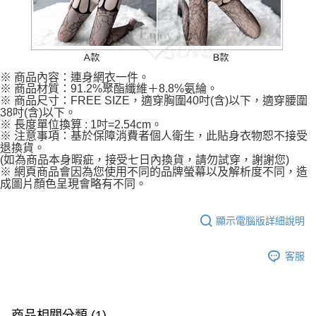
※ 商品內容：連身網衣一件。
※ 商品材質：91.2%聚酯纖維＋8.8%氨綸。
※ 商品尺寸：FREE SIZE，適穿胸圍40吋(含)以下，適穿腰圍
38吋(含)以下。
※ 長度單位換算 : 1吋=2.54cm。
※ 注意事項：基於保障消費者個人衛生，此貼身衣物恕不接受
退換貨。
(如為商品本身暇疵，接受七日內換貨，請勿試穿，謝謝您)
※ 網頁商品會因為您使用不同的品牌螢幕以及解析度不同，造
成圖片顏色呈現會略有不同。
顯示電腦版詳細說明
客服
商品相關分類 (1)