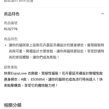
超取滿NT$600免運
付款方式
商品特色
信用卡一次付款
商品編號
超商取貨付款
9132776
LINE Pay
商品特色
Apple Pay
讓你的貓咪穿上這款花卉蔓延吊襪設計的連身網衣，展現極致時
尚與可愛。開襠設計方便穿脫，讓你與貓咪更貼近。享受舒適時
街口支付
尚的穿搭體驗，讓你們成為焦點！
悠遊付
銷售重點
ATM付款
快來EnjoyLove 衣飾館，買極性貓裝！花卉蔓延吊襪設計開襠免脫
連身網衣﹝A款﹞ E535854，讓你的貓咪也成為流行時尚達人！快
運送方式
來點擊購買，享受它的獨特魅力吧！
全家取貨付款
每筆NT$60，滿NT$600(含以上)免運費
相關分類
付款後全家取貨