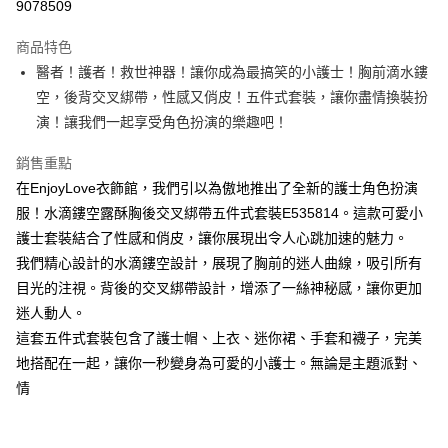
9078509
LINE Pay
商品特色
Apple Pay
醫者！護者！救世神器！讓你成為最搞笑的小護士！胸前滴水鏤
空，後背交叉綁帶，性感又俏皮！五件式套裝，讓你盡情換裝扮
街口支付
演！讓我們一起享受角色扮演的樂趣吧！
悠遊付
銷售重點
ATM付款
在EnjoyLove衣飾館，我們引以為傲地推出了全新的護士角色扮演
服！水滴鏤空露酥胸後交叉綁帶五件式套裝E535814。這款可愛小
運送方式
護士套裝結合了性感和俏皮，讓你展現出令人心跳加速的魅力。
全家取貨付款
我們精心設計的水滴鏤空設計，展現了胸前的迷人曲線，吸引所有
每筆NT$60，滿NT$600(含以上)免運費
目光的注視。背後的交叉綁帶設計，增添了一絲神秘感，讓你更加
迷人動人。
付款後全家取貨
這套五件式套裝包含了護士帽、上衣、迷你裙、手套和襪子，完美
每筆NT$60，滿NT$600(含以上)免運費
地搭配在一起，讓你一秒變身為可愛的小護士。無論是主題派對、
7-11取貨付款
情
每筆NT$60，滿NT$600(含以上)免運費