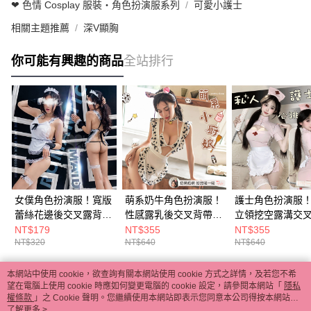
❤ 色情 Cosplay 服裝・角色扮演服系列
可愛小護士
相關主題推薦
深V顯胸
你可能有興趣的商品
全站排行
女僕角色扮演服！寬版
萌系奶牛角色扮演服！
護士角色扮演服
蕾絲花邊後交叉露背五
性感露乳後交叉背帶圍
立領挖空露溝交
件式套裝 E535679
裙美臀五件式套裝
連身裙五件式套
NT$179
NT$355
NT$355
NT$320
NT$640
NT$640
E531987
E536225
本網站中使用 cookie，欲查詢有關本網站使用 cookie 方式之詳情，及若您不希
熱門標籤
望在電腦上使用 cookie 時應如何變更電腦的 cookie 設定，請參閱本網站「
隱私
權條款
」之 Cookie 聲明。您繼續使用本網站即表示您同意本公司得按本網站使
用條款之 Cookie 聲明使用 cookie。
了解更多 >