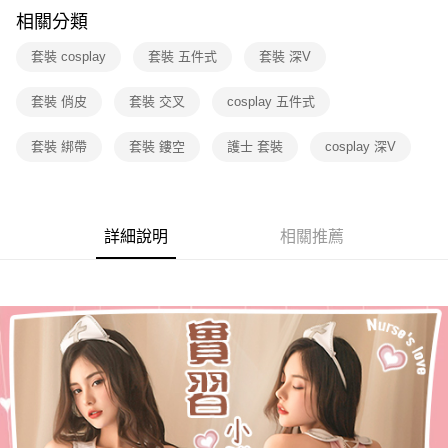
付款後7-11取貨
相關分類
每筆NT$60，滿NT$600(含以上)免運費
套裝 cosplay
套裝 五件式
套裝 深V
宅配
每筆NT$80，滿NT$600(含以上)免運費
套裝 俏皮
套裝 交叉
cosplay 五件式
套裝 綁帶
套裝 鏤空
護士 套裝
cosplay 深V
詳細說明
相關推薦