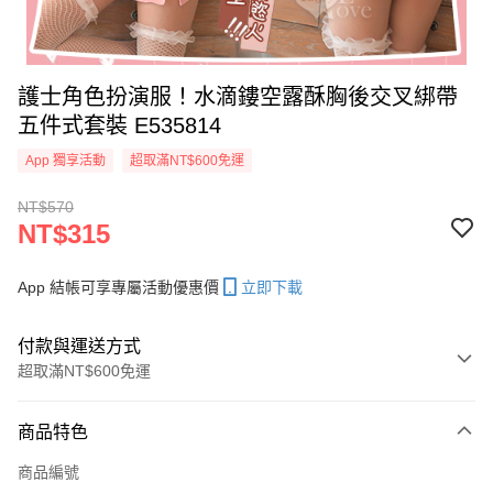
護士角色扮演服！水滴鏤空露酥胸後交叉綁帶
五件式套裝 E535814
App 獨享活動
超取滿NT$600免運
NT$570
NT$315
App 結帳可享專屬活動優惠價
立即下載
付款與運送方式
超取滿NT$600免運
付款方式
商品特色
信用卡一次付款
商品編號
超商取貨付款