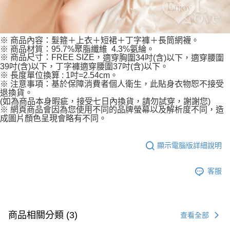
※ 商品內容：髮箍＋上衣＋短裙＋丁字褲＋長筒網襪
。
※ 商品材質：95.7%聚脂纖維 4.3%氨綸。
※ 商品尺寸：FREE SIZE，
適穿胸圍34吋(含)以下，適穿腰圍
39吋(含)以下，丁字褲適穿腰圍37吋(含)以下。
※ 長度單位換算 : 1吋=2.54cm。
※ 注意事項：基於保障消費者個人衛生，此貼身衣物恕不接受
退換貨。
(如為商品本身暇疵，接受七日內換貨，請勿試穿，謝謝您)
※ 網頁商品會因為您使用不同的品牌螢幕以及解析度不同，造
成圖片顏色呈現會略有不同。
顯示電腦版詳細說明
客服
商品相關分類 (3)
查看全部