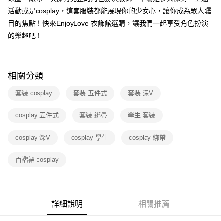
活動或是cosplay，這套服裝都能展現你的少女心，讓你成為眾人矚
每筆NT$60，滿NT$600(含以上)免運費
目的焦點！快來EnjoyLove 衣飾館選購，讓我們一起享受角色扮演
付款後7-11取貨
的樂趣吧！
每筆NT$60，滿NT$600(含以上)免運費
宅配
每筆NT$80，滿NT$600(含以上)免運費
相關分類
套裝 cosplay
套裝 五件式
套裝 深V
cosplay 五件式
套裝 綁帶
學生 套裝
cosplay 深V
cosplay 學生
cosplay 綁帶
百褶裙 cosplay
詳細說明
相關推薦