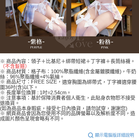
※ 商品內容：領子＋比基尼＋綁帶短裙＋丁字褲＋長筒絲襪
。
（不含髮箍）
※ 商品材質：格子布：100%聚脂纖維(含金屬鍍膜纖維)，牛奶
絲：96%聚脂纖維+4%氨綸。
※ 商品尺寸：FREE SIZE，
適穿胸圍為綁帶式，丁字褲適穿腰
圍36吋(含)以下。
※ 長度單位換算 : 1吋=2.54cm。
※ 注意事項：基於保障消費者個人衛生，此貼身衣物恕不接受
退換貨。
(如為商品本身暇疵，接受七日內換貨，請勿試穿，謝謝您)
※ 網頁商品會因為您使用不同的品牌螢幕以及解析度不同，造
成圖片顏色呈現會略有不同。
顯示電腦版詳細說明