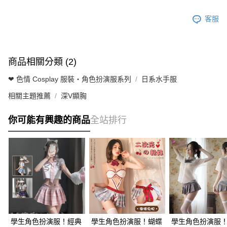
客服
商品相關分類 (2)
❤ 色情 Cosplay 服裝・角色扮演服系列
日系水手服
相關主題推薦
深V顯胸
你可能有興趣的商品
全站排行
學生角色扮演服！經典
學生角色扮演服！蝴蝶
學生角色扮演服