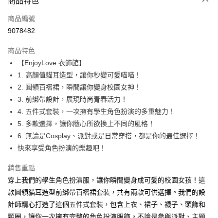
商品特色
信用卡一次付款
商品編號
超商取貨付款
9078482
LINE Pay
商品特色
Apple Pay
【EnjoyLove 衣飾館】
1. 高顏值貓耳造型，讓你秒變可愛喵喵！
街口支付
2. 圓領百褶裙，瞬間讓你變身校園女神！
悠遊付
3. 前綁帶設計，展現時尚青春活力！
4. 五件式套裝，一次擁有學生角色扮演的多重魅力！
ATM付款
5. 多款選擇，讓你隨心所欲換上不同的風格！
6. 無論是Cosplay、派對或是日常穿搭，都是你的最佳選擇！
運送方式
快來享受角色扮演的樂趣吧！
全家取貨付款
每筆NT$60，滿NT$600(含以上)免運費
銷售重點
穿上我們的學生角色扮演服，讓你瞬間變身成可愛的校園女孩！這
付款後全家取貨
款圓領貓耳造型前綁帶百褶裙套裝，共有兩款可供選擇。我們的設
每筆NT$60，滿NT$600(含以上)免運費
計師精心打造了這個五件式套裝，包含上衣、裙子、襪子、頭飾和
7-11取貨付款
頸圈，讓你一次擁有完整的角色扮演服飾。不論是參與派對、主題