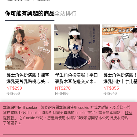
你可能有興趣的商品
全站排行
護士角色扮演服！裸空
學生角色扮演服！平口
護士角色扮演服
爆乳亮片乳貼桃心美背
裹胸木耳花邊交叉束腰
爆乳掛脖十字比
側開衩裙襬四件式套裝
連身裙三件組
衩連身裙吊襪帶
NT$299
NT$270
NT$355
NT$650
NT$490
NT$640
E531955
E531930
套裝 E536229
本網站中使用 cookie，欲查詢有關本網站使用 cookie 方式之詳情，及若您不希
熱門標籤
望在電腦上使用 cookie 時應如何變更電腦的 cookie 設定，請參閱本網站「
隱私
權條款
」之 Cookie 聲明。您繼續使用本網站即表示您同意本公司得按本網站使
用條款之 Cookie 聲明使用 cookie。
了解更多 >