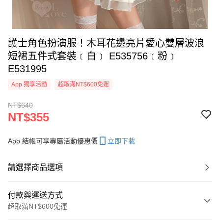
護士角色扮演服！木耳花邊亮片愛心雙層波浪
短裙五件式套裝﹝白﹞ E535756﹝粉﹞
E531995
App 獨享活動
超取滿NT$600免運
NT$640
NT$355
App 結帳可享專屬活動優惠價
立即下載
請選擇商品選項
付款與運送方式
超取滿NT$600免運