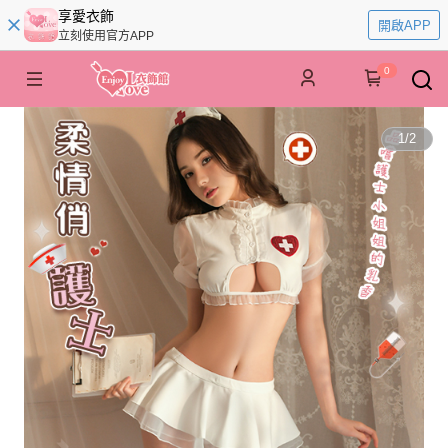
享愛衣飾
開啟APP
立刻使用官方APP
0
1
/
2