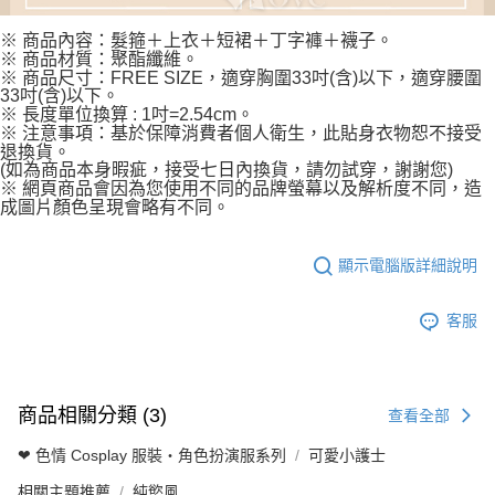
※ 商品內容：髮箍＋上衣＋短裙＋丁字褲＋襪子。
※ 商品材質：聚酯纖維。
※ 商品尺寸：FREE SIZE，適穿胸圍33吋(含)以下，適穿腰圍
33吋(含)以下。
※ 長度單位換算 : 1吋=2.54cm。
※ 注意事項：基於保障消費者個人衛生，此貼身衣物恕不接受
退換貨。
(如為商品本身暇疵，接受七日內換貨，請勿試穿，謝謝您)
※ 網頁商品會因為您使用不同的品牌螢幕以及解析度不同，造
成圖片顏色呈現會略有不同。
顯示電腦版詳細說明
客服
商品相關分類 (3)
查看全部
❤ 色情 Cosplay 服裝・角色扮演服系列
可愛小護士
相關主題推薦
純慾風