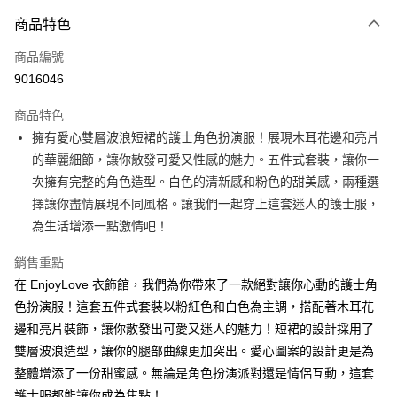
付款方式
商品特色
信用卡一次付款
商品編號
超商取貨付款
9016046
LINE Pay
商品特色
Apple Pay
擁有愛心雙層波浪短裙的護士角色扮演服！展現木耳花邊和亮片
的華麗細節，讓你散發可愛又性感的魅力。五件式套裝，讓你一
街口支付
次擁有完整的角色造型。白色的清新感和粉色的甜美感，兩種選
悠遊付
擇讓你盡情展現不同風格。讓我們一起穿上這套迷人的護士服，
為生活增添一點激情吧！
ATM付款
銷售重點
運送方式
在 EnjoyLove 衣飾館，我們為你帶來了一款絕對讓你心動的護士角
全家取貨付款
色扮演服！這套五件式套裝以粉紅色和白色為主調，搭配著木耳花
每筆NT$60，滿NT$600(含以上)免運費
邊和亮片裝飾，讓你散發出可愛又迷人的魅力！短裙的設計採用了
雙層波浪造型，讓你的腿部曲線更加突出。愛心圖案的設計更是為
付款後全家取貨
整體增添了一份甜蜜感。無論是角色扮演派對還是情侶互動，這套
每筆NT$60，滿NT$600(含以上)免運費
護士服都能讓你成為焦點！