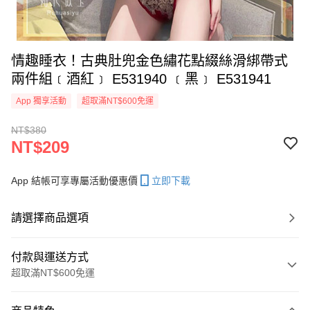
情趣睡衣！古典肚兜金色繡花點綴絲滑綁帶式
兩件組﹝酒紅﹞ E531940 ﹝黑﹞ E531941
App 獨享活動
超取滿NT$600免運
NT$380
NT$209
App 結帳可享專屬活動優惠價
立即下載
請選擇商品選項
付款與運送方式
超取滿NT$600免運
付款方式