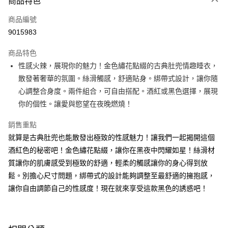
商品特色
信用卡一次付款
商品編號
超商取貨付款
9015983
LINE Pay
商品特色
Apple Pay
性感火辣，展現你的魅力！金色繡花點綴的古典肚兜情趣睡衣，
散發著奢華的氛圍。絲滑觸感，舒適貼身。綁帶式設計，讓你隨
街口支付
心調整合身度。兩件組合，可自由搭配。酒紅或黑色選擇，展現
悠遊付
你的個性。讓愛與慾望在夜晚燃燒！
ATM付款
銷售重點
就算是古典肚兜也能散發出極致的性感魅力！讓我們一起揭開這個
運送方式
酒紅色的秘密吧！金色繡花點綴，讓你在黑夜中閃耀如星！絲滑材
全家取貨付款
質讓你的肌膚感受到極致的舒適，輕柔的觸感讓你的身心得到放
每筆NT$60，滿NT$600(含以上)免運費
鬆。別擔心尺寸問題，綁帶式的設計能夠調整至最舒適的擁抱感，
讓你自由調節自己的性感度！現在就來享受這款黑色的誘惑吧！
付款後全家取貨
每筆NT$60，滿NT$600(含以上)免運費
7-11取貨付款