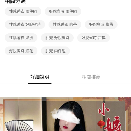
相關分類
每筆NT$60，滿NT$600(含以上)免運費
性感睡衣 兩件組
好脫省時 兩件組
付款後7-11取貨
性感睡衣 好脫省時
性感睡衣 綁帶
好脫省時 綁帶
每筆NT$60，滿NT$600(含以上)免運費
宅配
性感睡衣 絲滑
肚兜 好脫省時
好脫省時 古典
每筆NT$80，滿NT$600(含以上)免運費
好脫省時 繡花
肚兜 兩件組
詳細說明
相關推薦