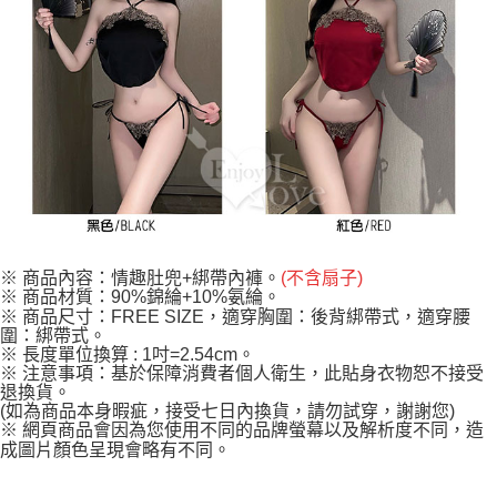
。
※ 商品內容：情趣肚兜+綁帶內褲
(不含扇子)
※ 商品材質：90%錦綸+10%氨綸。
※ 商品尺寸：FREE SIZE，適穿胸圍：後背綁帶式，適穿腰
圍：綁帶式。
※ 長度單位換算 : 1吋=2.54cm。
※ 注意事項：基於保障消費者個人衛生，此貼身衣物恕不接受
退換貨。
(如為商品本身暇疵，接受七日內換貨，請勿試穿，謝謝您)
※ 網頁商品會因為您使用不同的品牌螢幕以及解析度不同，造
成圖片顏色呈現會略有不同。