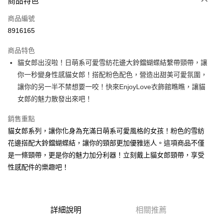
商品特色
信用卡一次付款
商品編號
超商取貨付款
8916165
LINE Pay
商品特色
Apple Pay
貓女郎出沒啦！日萌系可愛雪紡花邊大鈴鐺蝴蝶結繫帶頸帶，讓
你一秒變身性感貓女郎！搭配粉色配色，營造出甜美可愛氛圍，
街口支付
讓你的另一半不禁想要一咬！快來EnjoyLove衣飾館瞧瞧，讓貓
悠遊付
女郎的魅力散發出來吧！
ATM付款
銷售重點
貓女郎系列，讓你化身為充滿日萌系可愛風格的女孩！粉色的雪紡
運送方式
花邊搭配大鈴鐺蝴蝶結，讓你的頸部更加優雅迷人。這項商品不僅
全家取貨付款
是一條頸帶，更是你的魅力加分利器！立刻戴上貓女郎頸帶，享受
每筆NT$60，滿NT$600(含以上)免運費
性感配件的樂趣吧！
付款後全家取貨
每筆NT$60，滿NT$600(含以上)免運費
詳細說明
相關推薦
7-11取貨付款