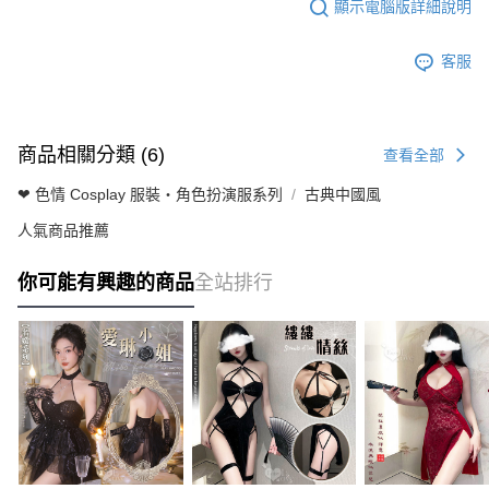
顯示電腦版詳細說明
客服
商品相關分類 (6)
查看全部
❤ 色情 Cosplay 服裝・角色扮演服系列
古典中國風
人氣商品推薦
你可能有興趣的商品
全站排行