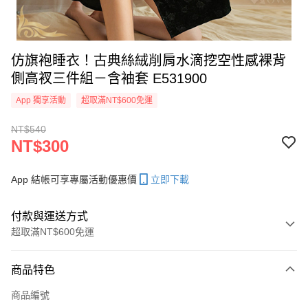
仿旗袍睡衣！古典絲絨削肩水滴挖空性感裸背
側高衩三件組－含袖套 E531900
App 獨享活動
超取滿NT$600免運
NT$540
NT$300
App 結帳可享專屬活動優惠價
立即下載
付款與運送方式
超取滿NT$600免運
付款方式
商品特色
信用卡一次付款
商品編號
超商取貨付款