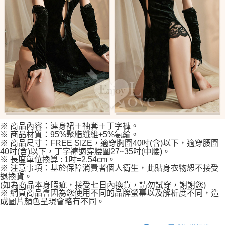
※ 商品內容：連身裙＋袖套＋丁字褲。
※ 商品材質：95%聚脂纖維+5%氨綸。
※ 商品尺寸：FREE SIZE，適穿胸圍40吋(含)以下，適穿腰圍
40吋(含)以下，丁字褲適穿腰圍27~35吋(中腰)。
※ 長度單位換算 : 1吋=2.54cm。
※ 注意事項：基於保障消費者個人衛生，此貼身衣物恕不接受
退換貨。
(如為商品本身暇疵，接受七日內換貨，請勿試穿，謝謝您)
※ 網頁商品會因為您使用不同的品牌螢幕以及解析度不同，造
成圖片顏色呈現會略有不同。