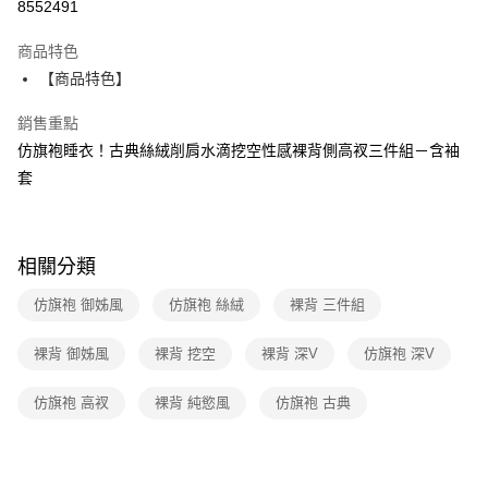
8552491
LINE Pay
商品特色
Apple Pay
【商品特色】
街口支付
銷售重點
仿旗袍睡衣！古典絲絨削肩水滴挖空性感裸背側高衩三件組－含袖
悠遊付
套
ATM付款
運送方式
相關分類
全家取貨付款
仿旗袍 御姊風
仿旗袍 絲絨
裸背 三件組
每筆NT$60，滿NT$600(含以上)免運費
付款後全家取貨
裸背 御姊風
裸背 挖空
裸背 深V
仿旗袍 深V
每筆NT$60，滿NT$600(含以上)免運費
仿旗袍 高衩
裸背 純慾風
仿旗袍 古典
7-11取貨付款
每筆NT$60，滿NT$600(含以上)免運費