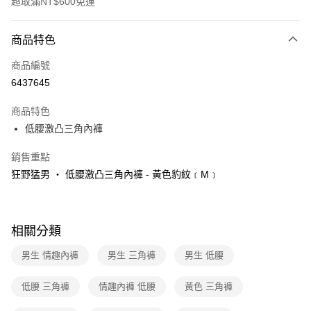
超取滿NT$600免運
付款方式
商品特色
信用卡一次付款
商品編號
超商取貨付款
6437645
LINE Pay
商品特色
Apple Pay
低腰激凸三角內褲
街口支付
銷售重點
狂野猛男 ‧ 低腰激凸三角內褲 - 黃色豹紋﹝M﹞
悠遊付
ATM付款
相關分類
運送方式
男生 情趣內褲
男生 三角褲
男生 低腰
全家取貨付款
每筆NT$60，滿NT$600(含以上)免運費
低腰 三角褲
情趣內褲 低腰
黃色 三角褲
付款後全家取貨