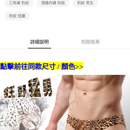
三角褲 豹紋
情趣內褲 豹紋
豹紋 男生
每筆NT$60，滿NT$600(含以上)免運費
7-11取貨付款
豹紋 低腰
每筆NT$60，滿NT$600(含以上)免運費
付款後7-11取貨
每筆NT$60，滿NT$600(含以上)免運費
詳細說明
相關推薦
宅配
每筆NT$80，滿NT$600(含以上)免運費
點擊前往同款尺寸 / 顏色>>