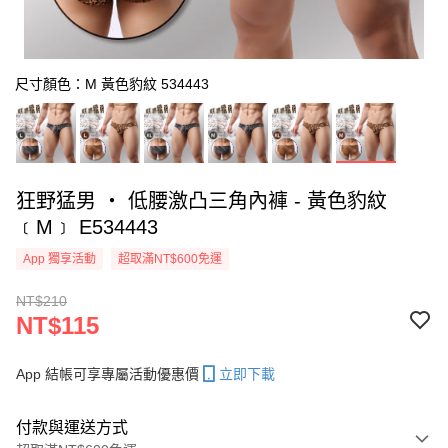
尺寸顏色：M 黃色豹紋 534443
狂野猛男 ‧ 低腰激凸三角內褲 - 黃色豹紋
﹝M﹞ E534443
App 獨享活動
超取滿NT$600免運
NT$210
NT$115
App 結帳可享專屬活動優惠價
立即下載
付款與運送方式