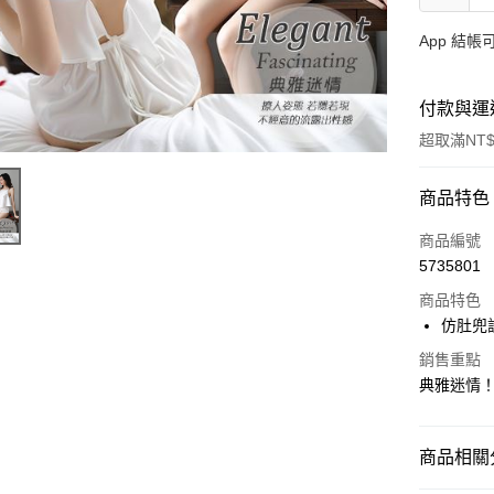
App 結
付款與運
超取滿NT$
付款方式
商品特色
信用卡一
商品編號
5735801
超商取貨
商品特色
LINE Pay
仿肚兜
Apple Pay
銷售重點
典雅迷情
街口支付
悠遊付
商品相關分
ATM付款