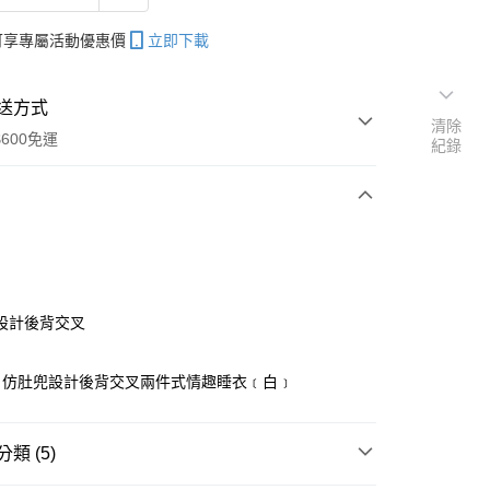
帳可享專屬活動優惠價
立即下載
送方式
清除
600免運
紀錄
次付款
付款
設計後背交叉
！仿肚兜設計後背交叉兩件式情趣睡衣﹝白﹞
類 (5)