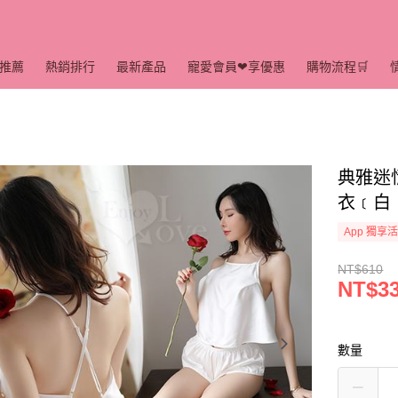
推薦
熱銷排行
最新產品
寵愛會員❤享優惠
購物流程🛒
典雅迷
衣﹝白﹞
App 獨享
NT$610
NT$3
數量