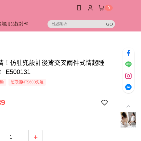
0
情趣用品探討📢
情！仿肚兜設計後背交叉兩件式情趣睡
 E500131
活動
超取滿NT$600免運
39