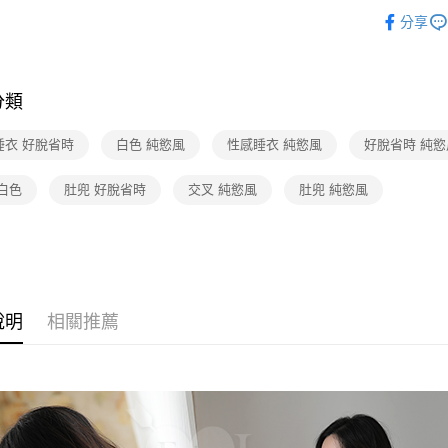
❤ 誘人性
分享
相關主題
運送方式
相關主題
全家取貨
分類
相關主題
每筆NT$6
戀愛密語 
睡衣 好脫省時
白色 純慾風
性感睡衣 純慾風
好脫省時 純慾
付款後全
每筆NT$6
白色
肚兜 好脫省時
交叉 純慾風
肚兜 純慾風
7-11取貨
每筆NT$6
付款後7-1
每筆NT$6
說明
相關推薦
宅配
每筆NT$8