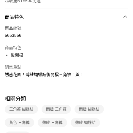
超取滿NT$600免運
付款方式
商品特色
信用卡一次付款
商品編號
超商取貨付款
5653556
LINE Pay
商品特色
Apple Pay
後開檔
街口支付
銷售重點
誘惑花園！薄紗蝴蝶結後開檔三角褲﹝黃﹞
悠遊付
ATM付款
相關分類
運送方式
三角褲 蝴蝶結
開檔 三角褲
開檔 蝴蝶結
全家取貨付款
每筆NT$60，滿NT$600(含以上)免運費
黃色 三角褲
薄紗 三角褲
薄紗 蝴蝶結
付款後全家取貨