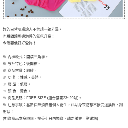
妳的白皙肌膚讓人不禁想一親芳澤，
也瞬間讓周遭魅惑的氣氛升高！
今晚要他好好愛妳！
※ 內褲款式：開檔三角褲。
※ 設計特色：後開檔。
※ 商品材質：網紗。
※ 功 能：性感、美體。
※ 腰 型：低腰。
※ 顏 色：黃色。
※ 商品尺碼：FREE SIZE (適合腰圍23~29吋)。
※ 注意事項：基於保障消費者個人衛生，此貼身衣物恕不接受退換貨，謝
謝您！
(如為商品本身暇疵，接受七日內換貨，請勿試穿，謝謝您)