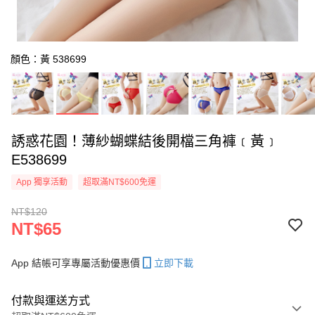
顏色：黃 538699
誘惑花園！薄紗蝴蝶結後開檔三角褲﹝黃﹞
E538699
App 獨享活動
超取滿NT$600免運
NT$120
NT$65
App 結帳可享專屬活動優惠價
立即下載
付款與運送方式