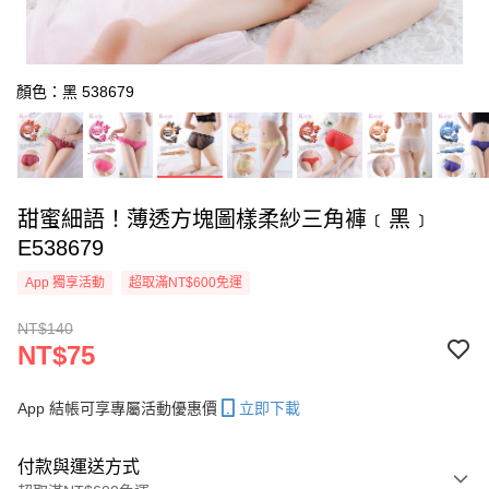
顏色：黑 538679
甜蜜細語！薄透方塊圖樣柔紗三角褲﹝黑﹞
E538679
App 獨享活動
超取滿NT$600免運
NT$140
NT$75
App 結帳可享專屬活動優惠價
立即下載
付款與運送方式