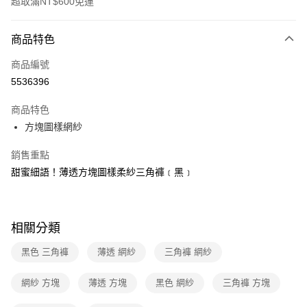
超取滿NT$600免運
付款方式
商品特色
信用卡一次付款
商品編號
超商取貨付款
5536396
LINE Pay
商品特色
Apple Pay
方塊圖樣網紗
街口支付
銷售重點
甜蜜細語！薄透方塊圖樣柔紗三角褲﹝黑﹞
悠遊付
ATM付款
相關分類
運送方式
黑色 三角褲
薄透 網紗
三角褲 網紗
全家取貨付款
每筆NT$60，滿NT$600(含以上)免運費
網紗 方塊
薄透 方塊
黑色 網紗
三角褲 方塊
付款後全家取貨