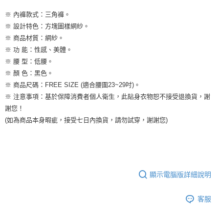
※ 內褲款式：三角褲。
※ 設計特色：方塊圖樣網紗。
※ 商品材質：網紗。
※ 功 能：性感、美體。
※ 腰 型：低腰。
※ 顏 色：黑色。
※ 商品尺碼：FREE SIZE (適合腰圍23~29吋)。
※ 注意事項：基於保障消費者個人衛生，此貼身衣物恕不接受退換貨，謝
謝您！
(如為商品本身暇疵，接受七日內換貨，請勿試穿，謝謝您)
顯示電腦版詳細說明
客服