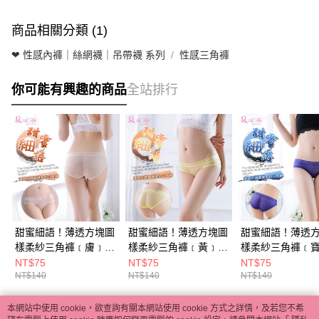
商品相關分類 (1)
❤ 性感內褲｜絲網襪｜吊帶襪 系列
性感三角褲
你可能有興趣的商品
全站排行
甜蜜細語！薄透方塊圖
甜蜜細語！薄透方塊圖
甜蜜細語！薄透
樣柔紗三角褲﹝膚﹞
樣柔紗三角褲﹝黃﹞
樣柔紗三角褲﹝
E538675
E538678
E538673
NT$75
NT$75
NT$75
NT$140
NT$140
NT$140
本網站中使用 cookie，欲查詢有關本網站使用 cookie 方式之詳情，及若您不希
熱門標籤