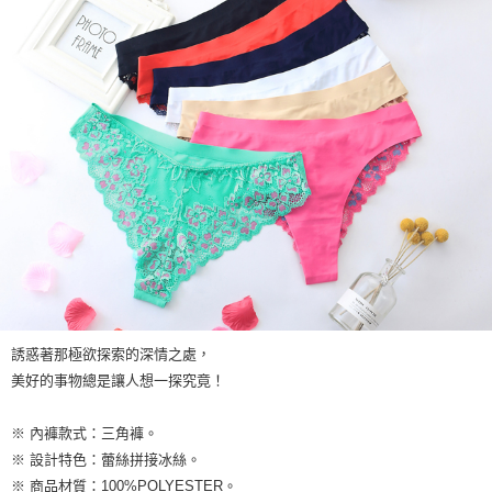
誘惑著那極欲探索的深情之處，
美好的事物總是讓人想一探究竟！
※ 內褲款式：三角褲。
※ 設計特色：蕾絲拼接冰絲。
※ 商品材質：100%POLYESTER。