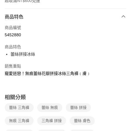
超取滿NT$600免運
付款方式
商品特色
信用卡一次付款
商品編號
超商取貨付款
5452880
LINE Pay
商品特色
Apple Pay
蕾絲拼接冰絲
街口支付
銷售重點
寵愛迷戀！無痕蕾絲花瓣拼接冰絲三角褲﹝膚﹞
悠遊付
ATM付款
相關分類
運送方式
蕾絲 三角褲
蕾絲 無痕
蕾絲 拼接
全家取貨付款
每筆NT$60，滿NT$600(含以上)免運費
無痕 三角褲
三角褲 拼接
蕾絲 膚色
付款後全家取貨