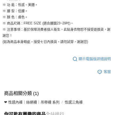
※ 功 能：性感、美體。
※ 腰 型：低腰。
※ 顏 色：膚色。
※ 商品尺碼：FREE SIZE (適合腰圍23~29吋)。
※ 注意事項：基於保障消費者個人衛生，此貼身衣物恕不接受退換貨，謝
謝您！
(如為商品本身暇疵，接受七日內換貨，請勿試穿，謝謝您)
顯示電腦版詳細說明
客服
商品相關分類 (1)
❤ 性感內褲｜絲網襪｜吊帶襪 系列
性感三角褲
你可能有興趣的商品
全站排行