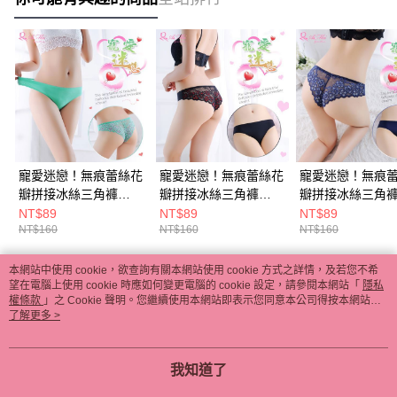
寵愛迷戀！無痕蕾絲花
寵愛迷戀！無痕蕾絲花
寵愛迷戀！無痕
瓣拼接冰絲三角褲
瓣拼接冰絲三角褲
瓣拼接冰絲三角
﹝綠﹞ E538612
﹝黑﹞ E538611
藍﹞ E538610
NT$89
NT$89
NT$89
NT$160
NT$160
NT$160
本網站中使用 cookie，欲查詢有關本網站使用 cookie 方式之詳情，及若您不希
熱門標籤
望在電腦上使用 cookie 時應如何變更電腦的 cookie 設定，請參閱本網站「
隱私
權條款
」之 Cookie 聲明。您繼續使用本網站即表示您同意本公司得按本網站使
用條款之 Cookie 聲明使用 cookie。
了解更多 >
我知道了