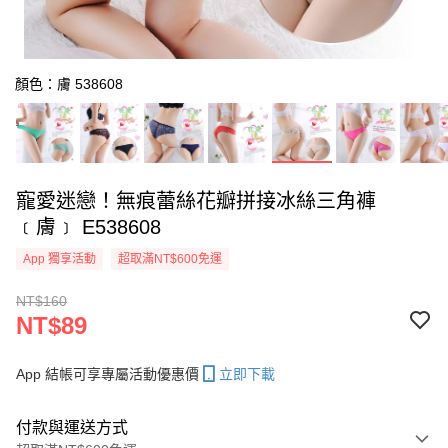
顏色：膚 538608
寵愛迷戀！無痕蕾絲花瓣拼接冰絲三角褲
﹝膚﹞ E538608
App 獨享活動
超取滿NT$600免運
NT$160
NT$89
App 結帳可享專屬活動優惠價
立即下載
付款與運送方式