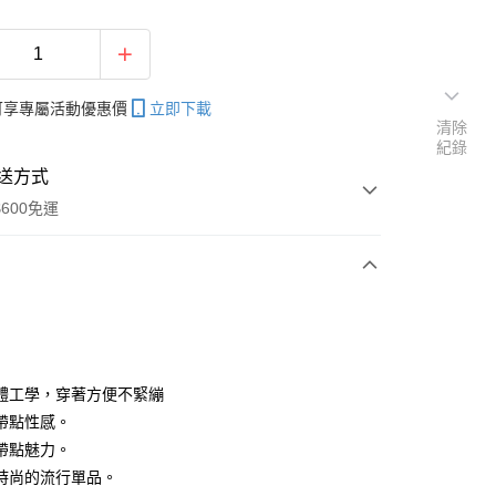
帳可享專屬活動優惠價
立即下載
清除
紀錄
送方式
600免運
次付款
付款
體工學，穿著方便不緊繃
帶點性感。
帶點魅力。
時尚的流行單品。