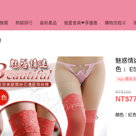
推薦
熱銷排行
最新產品
寵愛會員❤享優惠
購物流程🛒
襪
魅惑情
色﹞ E5
App 獨享
NT$150
NT$7
顏色：紅色 