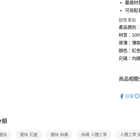
巖選材
悠遊付
可搭配
ATM付款
銷售重點
產品類別
材質：100
運送方式
厚薄：薄
全家取貨
顏色：紅
每筆NT$6
尺碼：均碼 
付款後全
每筆NT$6
商品相關分
7-11取貨
❤ 性感內
每筆NT$6
分享
付款後7-1
每筆NT$6
分類
宅配
蕾絲
蕾絲 花邊
蕾絲 絲襪
絲襪 人體工學
人體工學 
每筆NT$8