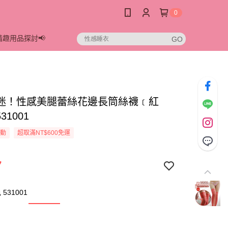
0
情趣用品探討📢
迷！性感美腿蕾絲花邊長筒絲襪﹝紅
31001
活動
超取滿NT$600免運
7
531001