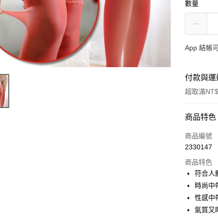
數量
App 結
付款與運
超取滿NT$
付款方式
商品特色
信用卡一
商品編號
2330147
超商取貨
商品特色
LINE Pay
符合人
時尚中
Apple Pay
性感中
街口支付
氣質又