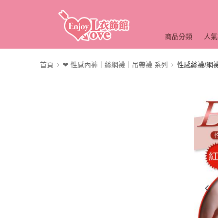
商品分類
人氣
首頁
❤ 性感內褲｜絲網襪｜吊帶襪 系列
性感絲襪/網