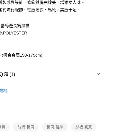
質製成與設計，修飾雙腿曲線美，增添女人味。
各式流行服飾、性感睡衣、馬靴，美感十足。
：蕾絲邊長筒絲襪
%POLYESTER
款
付款
色
0，滿NT$600(含以上)免運費
(適合身高150-175cm)
家取貨
0，滿NT$600(含以上)免運費
類 (1)
付款
褲｜絲網襪｜吊帶襪 系列
性感絲襪/網襪
0，滿NT$600(含以上)免運費
客服
1取貨
0，滿NT$600(含以上)免運費
氣質
絲襪 長筒
長筒 蕾絲
絲襪 氣質
0，滿NT$600(含以上)免運費