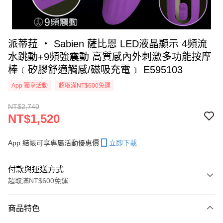
派蒂菈 ‧ Sabien 薩比恩 LED液晶顯示 4頻流
水跳動+9頻強震動 高質感內外刺激多功能按摩
棒﹝矽膠舒適觸感/磁吸充電﹞ E595103
App 獨享活動
超取滿NT$600免運
NT$2,740
NT$1,520
App 結帳可享專屬活動優惠價
立即下載
付款與運送方式
超取滿NT$600免運
付款方式
商品特色
信用卡一次付款