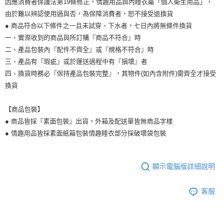
因應消費者保護法第19條修正，情趣用品與內睡衣屬「個人衛生用品」，
由於難以辨認使用過與否，為保障消費者，恕不接受退換貨
● 商品符合以下條件之一且未試穿、下水者，七日內將無條件換貨
一、實漈收到的商品與所訂購『商品不符合』時
二、產品包裝內『配件不齊全』或『規格不符合』時
三、產品有『瑕疵』或於運送過程中有『損壞』者
四、換貨時務必『保持產品包裝完整』，其物件(如內含附件)需齊全才接受
換貨
【商品包裝】
● 商品皆採『素面包裝』出貨，外箱及配送單皆無商品字樣
● 情趣用品皆採素面紙箱包裝情趣睡衣部分採破壞袋包裝
顯示電腦版詳細說明
客服