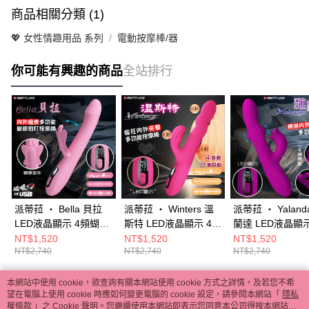
商品相關分類 (1)
💖 女性情趣用品 系列
電動按摩棒/器
你可能有興趣的商品
全站排行
派蒂菈 ‧ Bella 貝拉
派蒂菈 ‧ Winters 溫
派蒂菈 ‧ Yaland
LED液晶顯示 4頻蝴蝶
斯特 LED液晶顯示 4頻
蘭達 LED液晶顯示
拍打+9頻強震動 內外
蠕動+9頻強震動 瘋狂
摳動/蠕動+9頻強
NT$1,520
NT$1,520
NT$1,520
NT$2,740
NT$2,740
NT$2,740
極樂多功能按摩棒﹝矽
內外夾擊多功能按摩棒
橫掃內外敏感點
膠舒適觸感/磁吸充
﹝矽膠舒適觸感/磁吸
按摩棒﹝矽膠舒
電﹞ E595104
充電﹞ E595102
感/磁吸充電﹞
本網站中使用 cookie，欲查詢有關本網站使用 cookie 方式之詳情，及若您不希
熱門標籤
望在電腦上使用 cookie 時應如何變更電腦的 cookie 設定，請參閱本網站「
隱私
E595105
權條款
」之 Cookie 聲明。您繼續使用本網站即表示您同意本公司得按本網站使