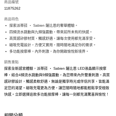
商品編號
超商取貨付款
11875262
LINE Pay
商品特色
Apple Pay
探索派蒂菈 ‧ Sabien 薩比恩的奢華體驗。
四頻流水跳動與九頻強震動，帶來前所未有的快感。
街口支付
高質感矽膠材質，觸感舒適，讓每次使用都充滿享受。
悠遊付
磁吸充電設計，方便又實用，隨時隨地滿足你的需求。
多功能按摩棒，內外刺激，為你開啟愉悅新境界。
ATM付款
銷售重點
運送方式
探索全新感官體驗，派蒂菈 ‧ Sabien 薩比恩 LED液晶顯示按摩
全家取貨付款
棒，結合4頻流水跳動與9頻強震動，為您帶來內外雙重刺激。高質
每筆NT$60，滿NT$600(含以上)免運費
感矽膠設計，觸感柔軟舒適，無論是獨享時光或伴侶共享，皆能滿
足您的渴望。磁吸充電更為方便，讓您隨時隨地都能輕鬆享受極致
付款後全家取貨
快感。立即選擇這款多功能按摩棒，讓每一刻都充滿驚喜與愉悅！
每筆NT$60，滿NT$600(含以上)免運費
7-11取貨付款
每筆NT$60，滿NT$600(含以上)免運費
相關分類