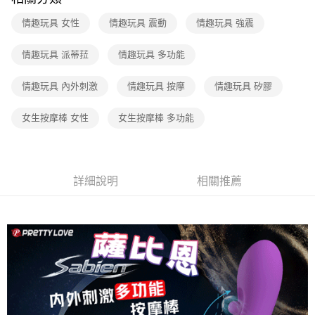
付款後7-11取貨
情趣玩具 女性
情趣玩具 震動
情趣玩具 強震
每筆NT$60，滿NT$600(含以上)免運費
情趣玩具 派蒂菈
情趣玩具 多功能
宅配
每筆NT$80，滿NT$600(含以上)免運費
情趣玩具 內外刺激
情趣玩具 按摩
情趣玩具 矽膠
女生按摩棒 女性
女生按摩棒 多功能
詳細說明
相關推薦