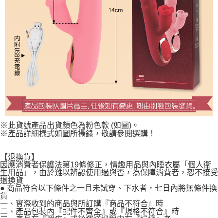
※此貨號產品出貨顏色為粉色款 (如圖)。
※產品詳細樣式如圖所攝錄，敬請參閱選購！
【退換貨】
因應消費者保護法第19條修正，情趣用品與內睡衣屬「個人衛
生用品」，由於難以辨認使用過與否，為保障消費者，恕不接受
退換貨
● 商品符合以下條件之一且未試穿、下水者，七日內將無條件換
貨
一、實漈收到的商品與所訂購『商品不符合』時
二、產品包裝內『配件不齊全』或『規格不符合』時