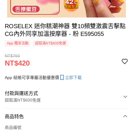
ROSELEX 迷你糕潮神器 雙10頻雙激震舌擊點
CG內外同享加溫按摩器 - 粉 E595055
App 獨享活動
超取滿NT$600免運
NT$760
NT$420
App 結帳可享專屬活動優惠價
立即下載
付款與運送方式
超取滿NT$600免運
付款方式
商品特色
信用卡一次付款
商品編號
超商取貨付款