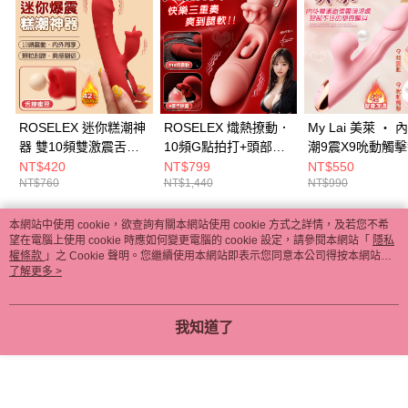
ROSELEX 迷你糕潮神
ROSELEX 熾熱撩動．
My Lai 美萊 ‧
器 雙10頻雙激震舌擊
10頻G點拍打+頭部強
潮9震X9吮動觸
點 CG內外同享加溫按
震+唇舌狂撩震出汁 快
加溫按摩棒-蜜粉
NT$420
NT$799
NT$550
NT$760
NT$1,440
NT$990
摩器 - 紅 E595054
樂三重奏嗨爽按摩棒-
E523041
粉色 E595216
本網站中使用 cookie，欲查詢有關本網站使用 cookie 方式之詳情，及若您不希
熱門標籤
望在電腦上使用 cookie 時應如何變更電腦的 cookie 設定，請參閱本網站「
隱私
權條款
」之 Cookie 聲明。您繼續使用本網站即表示您同意本公司得按本網站使
用條款之 Cookie 聲明使用 cookie。
了解更多 >
我知道了