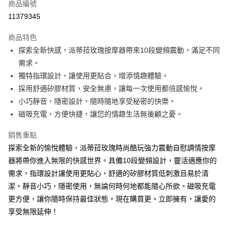
商品編號
超商取貨付款
11379345
LINE Pay
商品特色
Apple Pay
探索全新快感，派蒂菈玫瑰按摩器帶來10段變頻震動，滿足不同
需求。
街口支付
獨特指環設計，讓使用更貼合，增添情趣體驗。
悠遊付
採用舒適矽膠材質，安全無慮，讓每一次使用都倍感愉悅。
小巧靜音，隱密設計，隨時隨地享受秘密的快樂。
ATM付款
磁吸充電，方便快捷，讓您的情趣生活無後顧之憂。
運送方式
銷售重點
全家取貨付款
探索全新的愉悅體驗，派蒂菈玫瑰時尚酷玩強力震動自慰調情按摩
每筆NT$60，滿NT$600(含以上)免運費
器將帶你進入無限的快感世界。具備10段變頻設計，靈活適應你的
需求，指環設計讓使用更貼心，舒適的矽膠材質低刺激且易於清
付款後全家取貨
潔。靜音小巧，隱密使用，無論何時何地都能隨心所欲。磁吸充電
每筆NT$60，滿NT$600(含以上)免運費
更方便，讓你隨時保持最佳狀態。現在購買更。立即擁有，讓愛的
7-11取貨付款
享受無限延伸！
每筆NT$60，滿NT$600(含以上)免運費