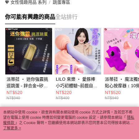
💖 女性情趣用品 系列
跳蛋專區
你可能有興趣的商品
全站排行
派蒂菈 ‧ 迷你強震挑
LILO 來樂 ‧ 愛豚棒
派蒂菈 ‧ 魔法獨
逗跳蛋 - 鋅合金+矽膠
小巧初體驗~前戲自慰
貼心按摩器﹝10
極致尊榮﹝12變頻+智
糕手 矽膠Q彈柔軟10
氣/拍擊/震+小巧
NT$520
NT$220
NT$520
NT$940
NT$400
NT$940
能記憶+精緻小巧+USB
段變頻爆震迷你棒-淺
攜+USB充電﹞吸
充電﹞ E550341
紫 E567047
允 E593181
本網站中使用 cookie，欲查詢有關本網站使用 cookie 方式之詳情，及若您不希
熱門標籤
望在電腦上使用 cookie 時應如何變更電腦的 cookie 設定，請參閱本網站「
隱私
權條款
」之 Cookie 聲明。您繼續使用本網站即表示您同意本公司得按本網站使
用條款之 Cookie 聲明使用 cookie。
了解更多 >