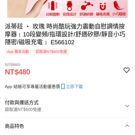
派蒂菈 ‧ 玫瑰 時尚酷玩強力震動自慰調情按
摩器﹝10段變頻/指環設計/舒適矽膠/靜音小巧
隱密/磁吸充電﹞ E566102
App 獨享活動
超取滿NT$600免運
NT$860
NT$480
App 結帳可享專屬活動優惠價
立即下載
付款與運送方式
超取滿NT$600免運
付款方式
商品特色
信用卡一次付款