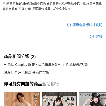
※ 網頁商品會因為您使用不同的品牌螢幕以及解析度不同，造成圖片顏色
※ 長度單位換算 : 1吋=2.54cm。
呈現會略有不同。
顯示電腦版詳細說明
客服
商品相關分類 (2)
❤ 色情 Cosplay 服裝・角色扮演服系列
性感秘書/空/警
浪漫七夕 角色扮演 任兩件77折
你可能有興趣的商品
全站排行