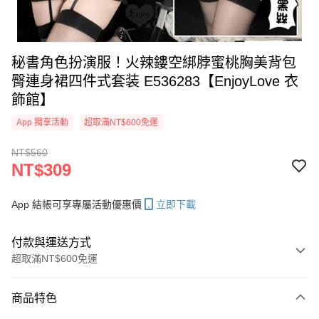
秘書角色扮演服！火辣鏤空綁脖蜜桃胸美背包
臀連身裙四件式套装 E536283【EnjoyLove 衣
飾館】
App 獨享活動
超取滿NT$600免運
NT$560
NT$309
App 結帳可享專屬活動優惠價
立即下載
付款與運送方式
超取滿NT$600免運
付款方式
商品特色
信用卡一次付款