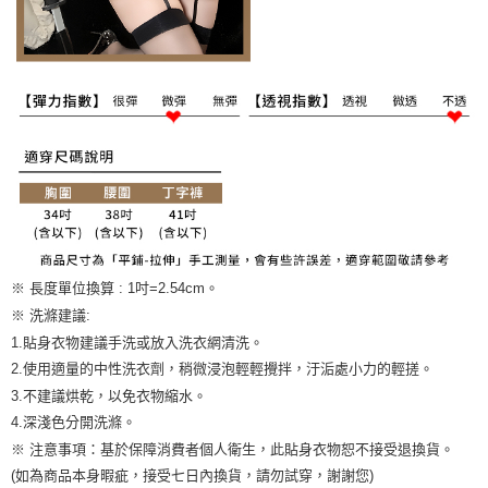
※ 長度單位換算 : 1吋=2.54cm。
※ 洗滌建議:
1.貼身衣物建議手洗或放入洗衣網清洗。
2.使用適量的中性洗衣劑，稍微浸泡輕輕攪拌，汙洉處小力的輕搓。
3.不建議烘乾，以免衣物縮水。
4.深淺色分開洗滌。
※ 注意事項：基於保障消費者個人衛生，此貼身衣物恕不接受退換貨。
(如為商品本身暇疵，接受七日內換貨，請勿試穿，謝謝您)