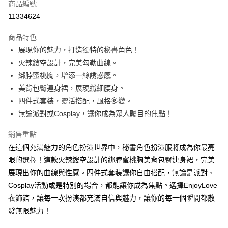
商品編號
超商取貨付款
11334624
LINE Pay
商品特色
Apple Pay
展現你的魅力，打造獨特的秘書角色！
火辣鏤空設計，完美勾勒曲線。
街口支付
綁脖蜜桃胸，增添一絲誘惑感。
悠遊付
美背包臀連身裙，展現纖細腰身。
四件式套装，靈活搭配，風格多變。
ATM付款
無論派對或Cosplay，讓你成為眾人矚目的焦點！
運送方式
銷售重點
全家取貨付款
在這個充滿魅力的角色扮演世界中，秘書角色扮演服將成為你最亮
每筆NT$60，滿NT$600(含以上)免運費
眼的選擇！這款火辣鏤空設計的綁脖蜜桃胸美背包臀連身裙，完美
展現出你的曲線與性感。四件式套裝讓你自由搭配，無論是派對、
付款後全家取貨
Cosplay活動或是特別的場合，都能讓你成為焦點。選擇EnjoyLove
每筆NT$60，滿NT$600(含以上)免運費
衣飾館，讓每一次扮演都充滿自信與魅力，讓你的每一個瞬間都散
7-11取貨付款
發無限魅力！
每筆NT$60，滿NT$600(含以上)免運費