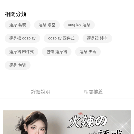
付款後7-11取貨
相關分類
每筆NT$60，滿NT$600(含以上)免運費
連身 套裝
連身 鏤空
cosplay 連身
宅配
每筆NT$80，滿NT$600(含以上)免運費
連身裙 cosplay
cosplay 四件式
連身裙 鏤空
連身裙 四件式
包臀 連身裙
連身 美背
連身 包臀
詳細說明
相關推薦