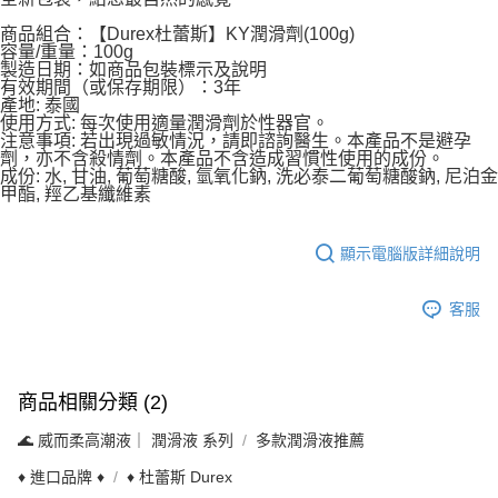
商品組合：【Durex杜蕾斯】KY潤滑劑(100g)
容量/重量：100g
製造日期：如商品包裝標示及說明
有效期間（或保存期限）：3年
產地: 泰國
使用方式: 每次使用適量潤滑劑於性器官。
注意事項: 若出現過敏情況，請即諮詢醫生。本產品不是避孕
劑，亦不含殺情劑。本產品不含造成習慣性使用的成份。
成份: 水, 甘油, 葡萄糖酸, 氫氧化鈉, 洗必泰二葡萄糖酸鈉, 尼泊金
甲酯, 羥乙基纖維素
顯示電腦版詳細說明
客服
商品相關分類 (2)
🌊 威而柔高潮液｜ 潤滑液 系列
多款潤滑液推薦
♦ 進口品牌 ♦
♦ 杜蕾斯 Durex