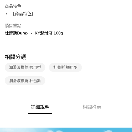
LINE Pay
商品特色
Apple Pay
【商品特色】
街口支付
銷售重點
杜蕾斯Durex ‧ KY潤滑液 100g
悠遊付
ATM付款
相關分類
運送方式
潤滑液推薦 通用型
杜蕾斯 通用型
全家取貨付款
每筆NT$60，滿NT$600(含以上)免運費
潤滑液推薦 杜蕾斯
付款後全家取貨
每筆NT$60，滿NT$600(含以上)免運費
7-11取貨付款
詳細說明
相關推薦
每筆NT$60，滿NT$600(含以上)免運費
付款後7-11取貨