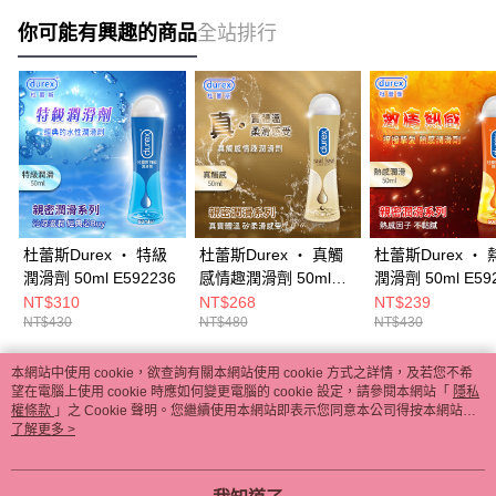
你可能有興趣的商品
全站排行
杜蕾斯Durex ‧ 特級
杜蕾斯Durex ‧ 真觸
杜蕾斯Durex ‧ 
潤滑劑 50ml E592236
感情趣潤滑劑 50ml
潤滑劑 50ml E59
E592239-1
NT$310
NT$268
NT$239
NT$430
NT$480
NT$430
本網站中使用 cookie，欲查詢有關本網站使用 cookie 方式之詳情，及若您不希
熱門標籤
望在電腦上使用 cookie 時應如何變更電腦的 cookie 設定，請參閱本網站「
隱私
權條款
」之 Cookie 聲明。您繼續使用本網站即表示您同意本公司得按本網站使
用條款之 Cookie 聲明使用 cookie。
了解更多 >