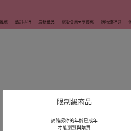
推薦
熱銷排行
最新產品
寵愛會員❤享優惠
購物流程🛒
限制級商品
請確認你的年齡已成年
才能瀏覽與購買