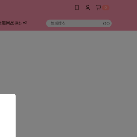
0
情趣用品探討📢