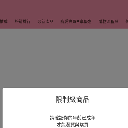
推薦
熱銷排行
最新產品
寵愛會員❤享優惠
購物流程🛒
限制級商品
請確認你的年齡已成年
才能瀏覽與購買