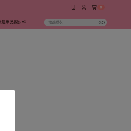
0
情趣用品探討📢