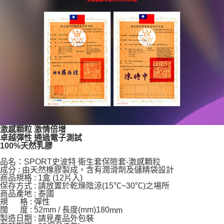
激感顆粒 激情倍增
卓越彈性 通過電子測試
100%天然乳膠
品名：SPORT史波特 衛生套保險套-激感顆粒
成分 : 由天然橡膠製成，含有潤滑劑及儲精袋設計
商品規格 : 1盒 (12片入)
保存方式 : 請放置於乾燥陰涼(15℃~30℃)之場所
商品產地 : 泰國
規 格 : 彈性
闊 度 : 52mm /
長度(mm)180
mm
製造日期 : 請見產品外包裝