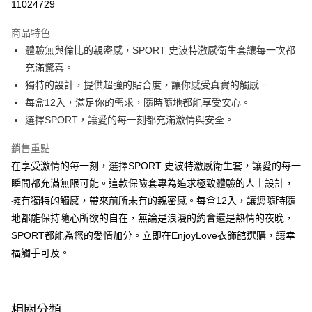
11024729
LINE Pay
商品特色
Apple Pay
體驗無與倫比的親密感，SPORT 史波特激感衛生套讓每一次都
充滿驚喜。
街口支付
獨特的設計，提供超強的貼合度，讓你感受真實的觸感。
悠遊付
每盒12入，滿足你的需求，隨時隨地都能享受安心。
選擇SPORT，讓愛的每一刻都充滿激情與安全。
ATM付款
銷售重點
運送方式
在享受激情的每一刻，選擇SPORT 史波特激感衛生套，讓愛的每一
全家取貨付款
瞬間都充滿無限可能。這款保險套專為追求極致體驗的人士設計，
每筆NT$60，滿NT$600(含以上)免運費
擁有獨特的觸感，帶來前所未有的親密感。每盒12入，讓您隨時隨
地都能保持隨心所欲的自在，無論是浪漫的約會還是熱情的夜晚，
付款後全家取貨
SPORT都能為您的愛情加分。立即在EnjoyLove衣飾館選購，讓幸
每筆NT$60，滿NT$600(含以上)免運費
福觸手可及。
7-11取貨付款
每筆NT$60，滿NT$600(含以上)免運費
相關分類