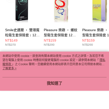
Smile史邁爾 ‧ 雙環魔
Pleasure 樂趣 ‧ 螺紋
Pleasure 樂趣 
粒衛生套保險套﹝12
型衛生套保險套 12入
型衛生套保險套 1
入/盒﹞ E592627
裝 E500212
裝 E500211
NT$149
NT$159
NT$159
NT$270
NT$290
NT$290
本網站中使用 cookie，欲查詢有關本網站使用 cookie 方式之詳情，及若您不希
熱門標籤
望在電腦上使用 cookie 時應如何變更電腦的 cookie 設定，請參閱本網站「
隱私
權條款
」之 Cookie 聲明。您繼續使用本網站即表示您同意本公司得按本網站使
用條款之 Cookie 聲明使用 cookie。
了解更多 >
我知道了