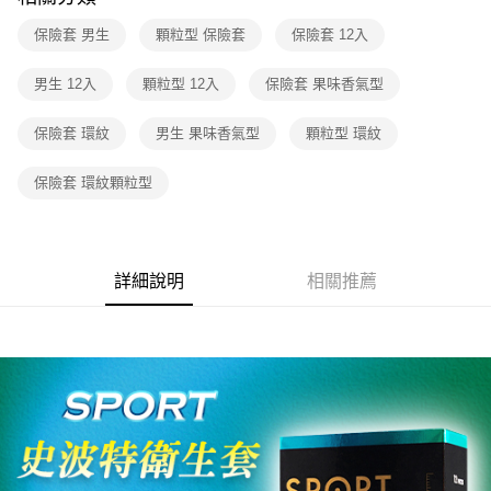
付款後7-11取貨
每筆NT$60，滿NT$600(含以上)免運費
保險套 男生
顆粒型 保險套
保險套 12入
宅配
男生 12入
顆粒型 12入
保險套 果味香氣型
每筆NT$80，滿NT$600(含以上)免運費
保險套 環紋
男生 果味香氣型
顆粒型 環紋
保險套 環紋顆粒型
詳細說明
相關推薦