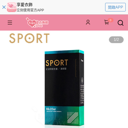
享愛衣飾
開啟APP
立刻使用官方APP
0
1
/
2