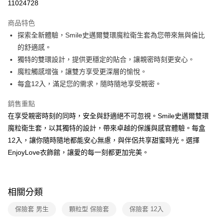
11024728
LINE Pay
商品特色
Apple Pay
探索全新體驗，Smile史邁爾雙環魔粒衛生套為您帶來無與倫比
的舒適感。
街口支付
獨特的雙環設計，提供更穩定的貼合，讓親密時刻更安心。
悠遊付
魔粒觸感增強，讓雙方享受更深層的愉悅。
每盒12入，滿足您的需求，隨時隨地享受親密。
ATM付款
銷售重點
運送方式
在享受親密時刻的同時，安全與舒適絕不可忽視。Smile史邁爾雙環
全家取貨付款
魔粒衛生套，以其獨特的設計，帶來卓越的保護與感官體驗。每盒
每筆NT$60，滿NT$600(含以上)免運費
12入，讓你隨時隨地都能安心無慮，與伴侶共享甜蜜時光。選擇
EnjoyLove衣飾館，讓愛的每一刻都更加完美。
付款後全家取貨
每筆NT$60，滿NT$600(含以上)免運費
7-11取貨付款
相關分類
每筆NT$60，滿NT$600(含以上)免運費
保險套 男生
顆粒型 保險套
保險套 12入