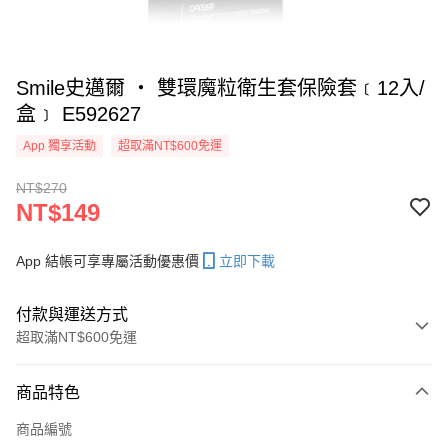
Smile史邁爾 ‧ 雙環魔粒衛生套保險套﹝12入/
盒﹞ E592627
App 獨享活動
超取滿NT$600免運
NT$270
NT$149
App 結帳可享專屬活動優惠價
立即下載
付款與運送方式
超取滿NT$600免運
付款方式
商品特色
信用卡一次付款
商品編號
超商取貨付款