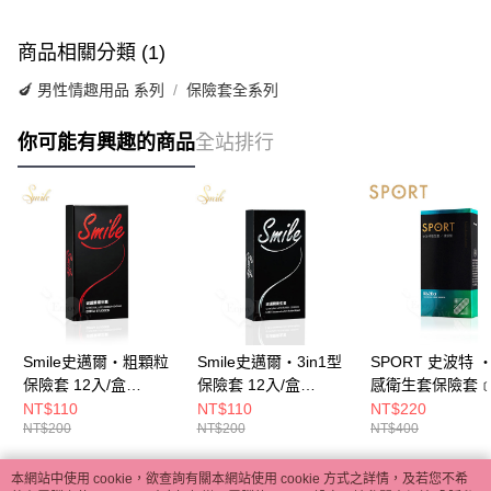
商品相關分類 (1)
🍆 男性情趣用品 系列
保險套全系列
你可能有興趣的商品
全站排行
Smile史邁爾‧粗顆粒
Smile史邁爾‧3in1型
SPORT 史波特 ‧
保險套 12入/盒
保險套 12入/盒
感衛生套保險套﹝
E562053
E562055
入/盒﹞ E592628
NT$110
NT$110
NT$220
NT$200
NT$200
NT$400
本網站中使用 cookie，欲查詢有關本網站使用 cookie 方式之詳情，及若您不希
熱門標籤