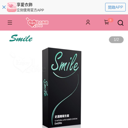
享愛衣飾
開啟APP
立刻使用官方APP
0
1
/
2