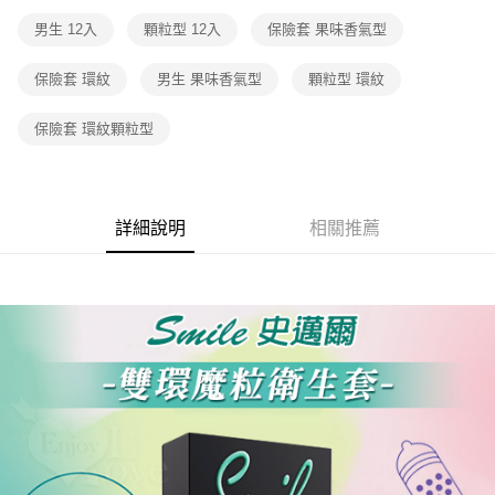
付款後7-11取貨
男生 12入
顆粒型 12入
保險套 果味香氣型
每筆NT$60，滿NT$600(含以上)免運費
宅配
保險套 環紋
男生 果味香氣型
顆粒型 環紋
每筆NT$80，滿NT$600(含以上)免運費
保險套 環紋顆粒型
詳細說明
相關推薦