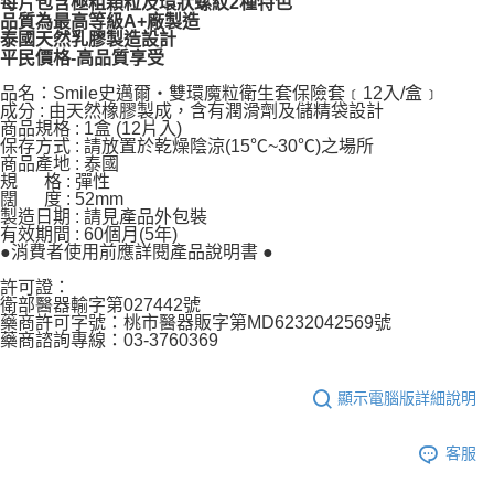
每片包含極粗顆粒及環狀螺紋2種特色
品質為最高等級A+廠製造
泰國天然乳膠製造設計
平民價格-高品質享受
品名：Smile史邁爾‧雙環魔粒衛生套保險套﹝12入/盒﹞
成分 : 由天然橡膠製成，含有潤滑劑及儲精袋設計
商品規格 : 1盒 (12片入)
保存方式 : 請放置於乾燥陰涼(15℃~30℃)之場所
商品產地 : 泰國
規 格 : 彈性
闊 度 : 52mm
製造日期 : 請見產品外包裝
有效期間 : 60個月(5年)
●消費者使用前應詳閱產品說明書 ●
許可證：
衛部醫器輸字第027442號
藥商許可字號：桃市醫器販字第MD6232042569號
藥商諮詢專線：03-3760369
顯示電腦版詳細說明
客服