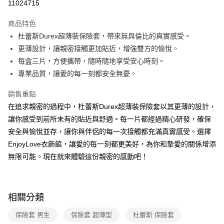
11024715
LINE Pay
商品特色
Apple Pay
杜蕾斯Durex超薄裝保險套，帶來無與倫比的真實感受。
更薄設計，讓親密接觸更加貼近，增強雙方的愉悅。
街口支付
每盒三片，方便攜帶，隨時隨地享受安心時刻。
悠遊付
專業品質，讓愛的每一刻都安全無憂。
ATM付款
銷售重點
在追求親密的過程中，杜蕾斯Durex超薄裝保險套以其更薄的設計，
運送方式
讓你感受到前所未有的貼近與舒適。每一片都經過精心研發，確保
全家取貨付款
安全與愉悅並存，讓你與伴侶的每一次接觸都充滿真實感受。選擇
每筆NT$60，滿NT$600(含以上)免運費
EnjoyLove衣飾館，讓愛的每一刻都更美好，為你和摯愛的關係增添
無限可能。現在就來體驗這份親密的感動吧！
付款後全家取貨
每筆NT$60，滿NT$600(含以上)免運費
7-11取貨付款
相關分類
每筆NT$60，滿NT$600(含以上)免運費
保險套 男生
保險套 超薄型
杜蕾斯 保險套