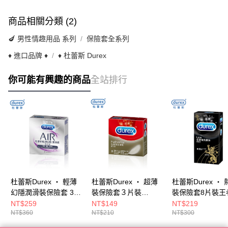
商品相關分類 (2)
🍆 男性情趣用品 系列
保險套全系列
♦ 進口品牌 ♦
♦ 杜蕾斯 Durex
你可能有興趣的商品
全站排行
杜蕾斯Durex ‧ 輕薄
杜蕾斯Durex ‧ 超薄
杜蕾斯Durex ‧ 
幻隱潤滑裝保險套 3片
裝保險套３片裝
裝保險套8片裝王
裝 E592224
E592225
E592230
NT$259
NT$149
NT$219
NT$360
NT$210
NT$300