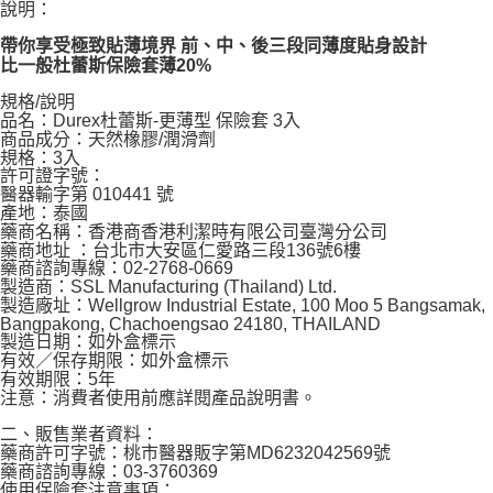
說明：
帶你享受極致貼薄境界 前、中、後三段同薄度貼身設計
比一般杜蕾斯保險套薄20%
規格/說明
品名：Durex杜蕾斯-更薄型 保險套 3入
商品成分：天然橡膠/潤滑劑
規格：3入
許可證字號：
醫器輸字第 010441 號
產地：泰國
藥商名稱：香港商香港利潔時有限公司臺灣分公司
藥商地址 ：台北市大安區仁愛路三段136號6樓
藥商諮詢專線：02-2768-0669
製造商：SSL Manufacturing (Thailand) Ltd.
製造廠址：Wellgrow Industrial Estate, 100 Moo 5 Bangsamak,
Bangpakong, Chachoengsao 24180, THAILAND
製造日期：如外盒標示
有效／保存期限：如外盒標示
有效期限：5年
注意：消費者使用前應詳閱產品說明書。
二、販售業者資料：
藥商許可字號：桃市醫器販字第MD6232042569號
藥商諮詢專線：03-3760369
使用保險套注意事項：