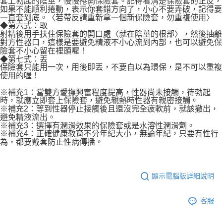
套上勃起的陰莖，慢慢捲開保險套。記得看清楚保險套的正反，
如果不能順利捲動，表示你套錯方向了，小心不要弄破，記得要
一直套到底。〈若帶反請重新拿一個新保險套，勿重複使用〉
◆第六式：取
射精後用手扶住保險套的開口處〈就在陰莖的根部〉，然後抽離
對方性器口，這樣是要避免精液不小心流到內部，也可以避免保
險套不小心留在裡頭喔！
◆第七式：丟
保險套只能用一次，用後即丟，不要自以為環保，是不可以重複
使用的喔！
※補充1：當雙方愛撫興奮程度提高，性器尚未接觸，待勃起
時，就應立即套上保險套，避免親熱時性器有親密接觸。
※補充2：等到性器停止接觸後且還沒完全疲軟前，就該撤出，
避免精液流出。
※補充3：選擇有潤滑效果的保險套或是水溶性潤滑劑。
※補充4：正確健康教育不分年紀大小，無論年紀，只要有性行
為，都要戴套防止性病傳播。
顯示電腦版詳細說明
客服