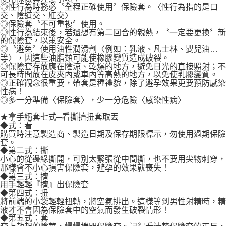
◎性行為時務必〝全程正確使用〞保險套。〈性行為指的是口
交、陰道交、肛交〉
◎保險套〝不可重複〞使用。
◎性行為結束後，若還想有第二回合的親熱，〝一定要更換〞新
的保險套，以策安全。
◎〝避免〞使用油性潤滑劑〈例如：乳液、凡士林、嬰兒油…
等〉，因這些油脂類可能使橡膠變質造成破裂。
◎保險套存放應在陰涼、乾燥的地方，避免日光的直接照射；不
可長時間放在皮夾內或車內等高熱的地方，以免使乳膠變質。
◎正確觀念很重要，帶套是種禮貌，除了避孕效果更要預防感染
性病！
◎多一分準備〈保險套〉，少一分危險〈感染性病〉
★拿手絕套七式─看撕擠扭套取丟
◆式：看
購買時注意製造商、製造日期及保存期限標示，勿使用過期保險
套。
◆第二式：撕
小心的從邊緣撕開，可別太緊張從中間撕，也不要用尖物刺穿，
那樣會不小心損害保險套，避孕的效果就喪失！
◆第三式：擠
用手輕輕『擠』出保險套
◆第四式：扭
將前端的小袋輕輕扭轉，將空氣排出。這樣等到男性射精時，精
液才不會因為保險套中的空氣而發生破裂情形！
◆第五式：套