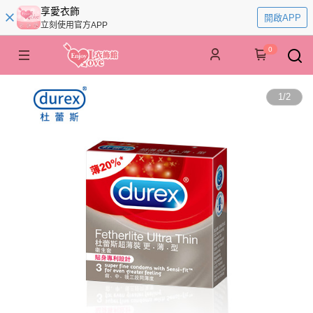
享愛衣飾
開啟APP
立刻使用官方APP
0
1
/
2