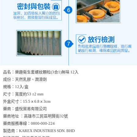
品名：樂趣衛生套螺紋顆粒(3合1)無味 12入
成份：天然乳膠、潤滑劑
規格：12入/盒
尺寸：寬度約53 ±2 mm
外盒尺寸：15.5ｘ6.8ｘ3cm
藥商：盛悅貿易有限公司
藥商地址 ：高雄市三民區明賢街32號
藥商服務專線：0800-000-224
製造商：KAREX INDUSTRIES SDN. BHD