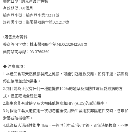
製造日期 : 請見產品外包裝
有效期間 : 60個月
檢內登字號：檢內登字第73211號
許可證字號：衛署醫器輸字第021217號
•販售業者資料：
藥商許可字號：桃市醫器販字第MD6232042569號
藥商諮詢專線：03-3760369
◆ 注意事項：
1.本產品含有天然橡膠製成之乳膠，可能引起過敏反應，如有不適，請即刻
停止使用並諮詢醫生。
2.到目前為止沒有任何一種能提供100%的避孕及預防性病及愛滋病的方
式，但正確地全程使用
2.衛生套能有效避孕及大幅降低性病和HIV (AIDS)的感染機率。
3.每個衛生套只能使用一次切勿重複使用衛生套用於非陰道性交時，會增加
滑落或破損機率。
4.此為私人消耗性衛生用品，一經”拆封”或”使用”後，即無法退換貨，不便