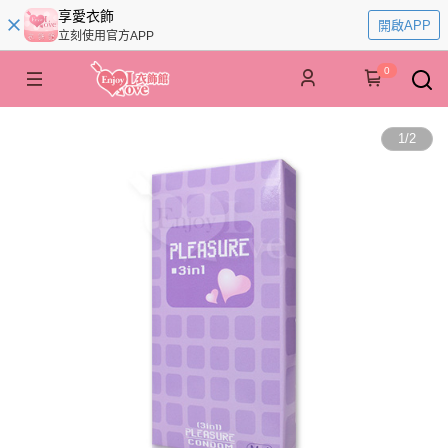
享愛衣飾
開啟APP
立刻使用官方APP
0
1
/
2