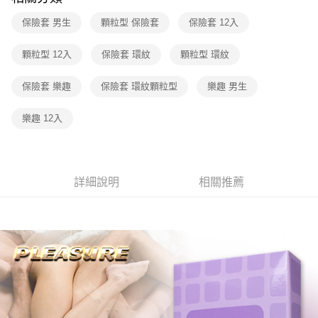
付款後7-11取貨
每筆NT$60，滿NT$600(含以上)免運費
保險套 男生
顆粒型 保險套
保險套 12入
宅配
顆粒型 12入
保險套 環紋
顆粒型 環紋
每筆NT$80，滿NT$600(含以上)免運費
保險套 樂趣
保險套 環紋顆粒型
樂趣 男生
樂趣 12入
詳細說明
相關推薦