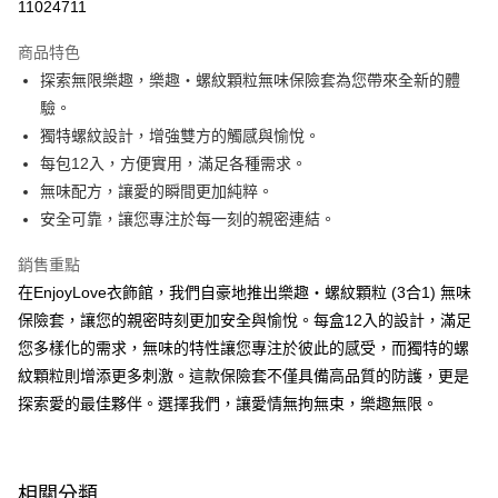
11024711
LINE Pay
商品特色
Apple Pay
探索無限樂趣，樂趣‧螺紋顆粒無味保險套為您帶來全新的體
驗。
街口支付
獨特螺紋設計，增強雙方的觸感與愉悅。
悠遊付
每包12入，方便實用，滿足各種需求。
無味配方，讓愛的瞬間更加純粹。
ATM付款
安全可靠，讓您專注於每一刻的親密連結。
運送方式
銷售重點
全家取貨付款
在EnjoyLove衣飾館，我們自豪地推出樂趣‧螺紋顆粒 (3合1) 無味
每筆NT$60，滿NT$600(含以上)免運費
保險套，讓您的親密時刻更加安全與愉悅。每盒12入的設計，滿足
您多樣化的需求，無味的特性讓您專注於彼此的感受，而獨特的螺
付款後全家取貨
紋顆粒則增添更多刺激。這款保險套不僅具備高品質的防護，更是
每筆NT$60，滿NT$600(含以上)免運費
探索愛的最佳夥伴。選擇我們，讓愛情無拘無束，樂趣無限。
7-11取貨付款
每筆NT$60，滿NT$600(含以上)免運費
相關分類