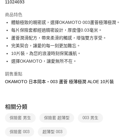
11024693
LINE Pay
商品特色
Apple Pay
體驗極致的親密感，選擇OKAMOTO 003蘆薈極薄極潤。
每片保險套都經過精密設計，厚度僅0.03毫米。
街口支付
蘆薈潤滑配方，帶來柔滑的觸感，增強雙方享受。
悠遊付
完美契合，讓愛的每一刻更加難忘。
10片裝，為您的浪漫時刻保駕護航。
ATM付款
選擇OKAMOTO，讓愛無所不在。
運送方式
銷售重點
全家取貨付款
OKAMOTO 日本岡本‧003 蘆薈 極薄極潤 ALOE 10片裝
每筆NT$60，滿NT$600(含以上)免運費
付款後全家取貨
相關分類
每筆NT$60，滿NT$600(含以上)免運費
保險套 男生
保險套 超薄型
003 男生
7-11取貨付款
每筆NT$60，滿NT$600(含以上)免運費
保險套 003
超薄型 003