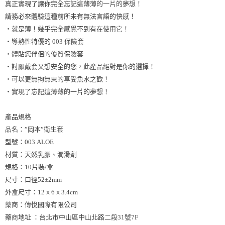
真正實現了讓你完全忘記這薄薄的一片的夢想！
請務必來體驗這種前所未有無法言語的快感！
・就是薄！幾乎完全感覺不到有在使用它！
・導熱性特優的 003 保險套
・體貼您伴侶的優質保險套
・討厭戴套又想安全的您，此產品絕對是你的選擇！
・可以更無拘無束的享受魚水之歡！
・實現了忘記這薄薄的一片的夢想！
產品規格
品名：”岡本”衛生套
型號：003 ALOE
材質：天然乳膠、潤滑劑
規格：10片裝/盒
尺寸：口徑52±2mm
外盒尺寸：12ｘ6ｘ3.4cm
藥商：傳悅國際有限公司
藥商地址 ：台北市中山區中山北路二段31號7F