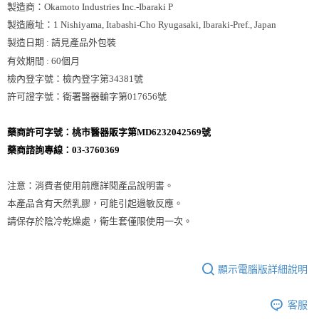
製造商：Okamoto Industries Inc.-Ibaraki P
製造廠址：1 Nishiyama, Itabashi-Cho Ryugasaki, Ibaraki-Pref., Japan
製造日期 : 請見產品外包裝
有效期間 : 60個月
檢內登字號：檢內登字第34381號
許可證字號：衛署醫器輸字第017656號
藥商許可字號：桃市醫器販字第MD6232042569號
藥商諮詢專線：03-3760369
注意：消費者使用前應詳閱產品說明書。
本產品含有天然乳膠，可能引起過敏反應。
請保存於陰冷乾燥處，衛生套僅限使用一次。
顯示電腦版詳細說明
客服