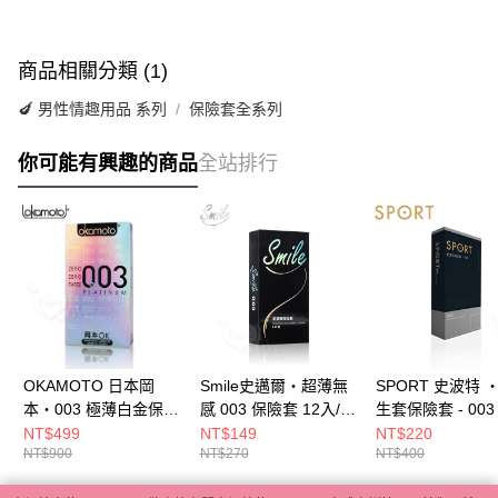
商品相關分類 (1)
🍆 男性情趣用品 系列
保險套全系列
你可能有興趣的商品
全站排行
OKAMOTO 日本岡
Smile史邁爾‧超薄無
SPORT 史波特 ‧
本‧003 極薄白金保險
感 003 保險套 12入/盒
生套保險套 - 00
套 10片裝 E562528
E562057
翼貼身、猶如無套
NT$499
NT$149
NT$220
NT$900
NT$270
NT$400
盒/12入 E501102