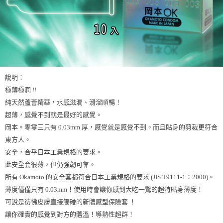
說明：
極薄極潤 !!
純天然蘆薈精華，水感滋潤、滑溜順暢！
超薄，感覺不到就是最好的感覺。
岡本。零零三只有 0.03mm 厚，感覺就是感覺不到。而且貼身的剪裁更符合
東方人。
安全，合乎日本工業規格的要求。
此安全套很薄，但仍強韌可靠。
所有 Okamoto 的安全套都符合日本工業規格的要求 (JIS T9111-1：2000)。
薄度僅僅只有 0.03mm！使用時會讓你感到大吃一驚的超特貼身薄度！
可說是彷彿皮膚直接觸碰的新體感型保險套 ！
讓你確實的感覺到對方的體溫！導熱性超群！