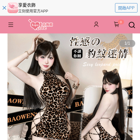
享愛衣飾
開啟APP
立刻使用官方APP
0
1
/
1