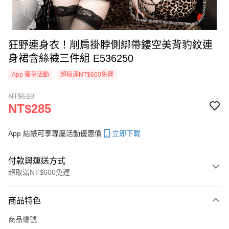
狂野連身衣！削肩掛脖側綁帶鏤空美背豹紋連
身裙含絲襪三件組 E536250
App 獨享活動
超取滿NT$600免運
NT$510
NT$285
App 結帳可享專屬活動優惠價
立即下載
付款與運送方式
超取滿NT$600免運
付款方式
商品特色
信用卡一次付款
商品編號
超商取貨付款