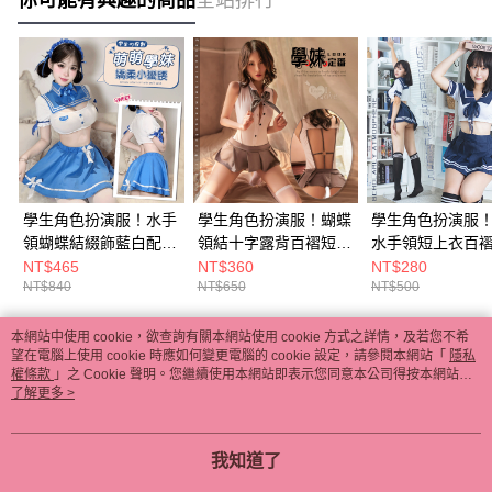
學生角色扮演服！水手
學生角色扮演服！蝴蝶
學生角色扮演服
領蝴蝶結綴飾藍白配色
領結十字露背百褶短裙
水手領短上衣百
短上衣俏皮圓裙六件式
四件式套裝 - 暗釦可開
四件式套裝 E535
NT$465
NT$360
NT$280
NT$840
NT$650
NT$500
套装 E536255
襠 E531922
本網站中使用 cookie，欲查詢有關本網站使用 cookie 方式之詳情，及若您不希
熱門標籤
望在電腦上使用 cookie 時應如何變更電腦的 cookie 設定，請參閱本網站「
隱私
權條款
」之 Cookie 聲明。您繼續使用本網站即表示您同意本公司得按本網站使
用條款之 Cookie 聲明使用 cookie。
了解更多 >
我知道了