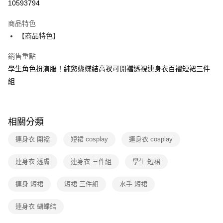
10593794
LINE Pay
商品特色
Apple Pay
【商品特色】
街口支付
銷售重點
學生角色扮演服！純慾蝴蝶結高衩可開襠透視連身衣百褶短裙三件
悠遊付
組
ATM付款
運送方式
相關分類
全家取貨付款
連身衣 開襠
短裙 cosplay
連身衣 cosplay
每筆NT$60，滿NT$600(含以上)免運費
付款後全家取貨
連身衣 透膚
連身衣 三件組
學生 短裙
每筆NT$60，滿NT$600(含以上)免運費
連身 短裙
短裙 三件組
水手 短裙
7-11取貨付款
每筆NT$60，滿NT$600(含以上)免運費
連身衣 蝴蝶結