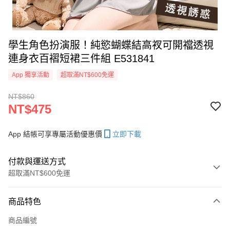
學生角色扮演服！純慾蝴蝶結高衩可開襠透視
連身衣百褶短裙三件組 E531841
App 獨享活動
超取滿NT$600免運
NT$860
NT$475
App 結帳可享專屬活動優惠價
立即下載
付款與運送方式
超取滿NT$600免運
付款方式
商品特色
信用卡一次付款
商品編號
超商取貨付款