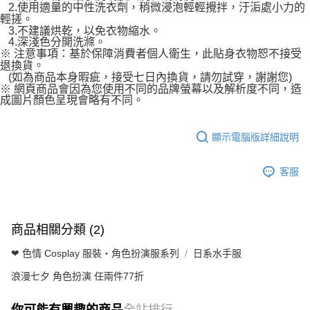
2.使用適量的中性洗衣劑，稍微浸泡輕輕攪拌，汙洉處小力的
輕搓。
3.不建議烘乾，以免衣物縮水。
4.深淺色分開洗滌。
※ 注意事項：基於保障消費者個人衛生，此貼身衣物恕不接受
退換貨。
(如為商品本身暇疵，接受七日內換貨，請勿試穿，謝謝您)
※ 網頁商品會因為您使用不同的品牌螢幕以及解析度不同，造
成圖片顏色呈現會略有不同。
顯示電腦版詳細說明
客服
商品相關分類 (2)
❤ 色情 Cosplay 服裝・角色扮演服系列
日系水手服
浪漫七夕 角色扮演 任兩件77折
你可能有興趣的商品
全站排行