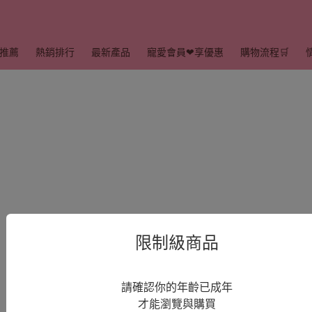
推薦
熱銷排行
最新產品
寵愛會員❤享優惠
購物流程🛒
限制級商品
請確認你的年齡已成年
才能瀏覽與購買