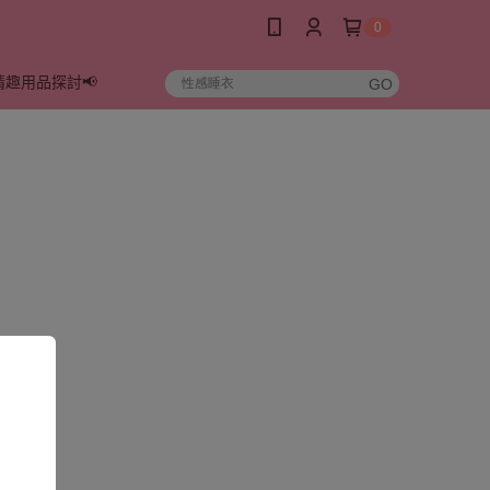
0
情趣用品探討📢