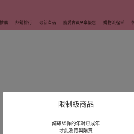
推薦
熱銷排行
最新產品
寵愛會員❤享優惠
購物流程🛒
限制級商品
請確認你的年齡已成年
才能瀏覽與購買