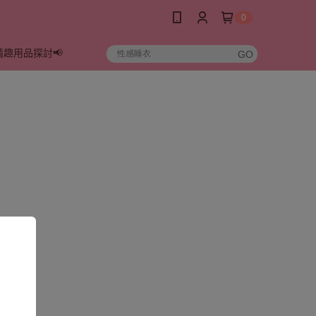
0
情趣用品探討📢