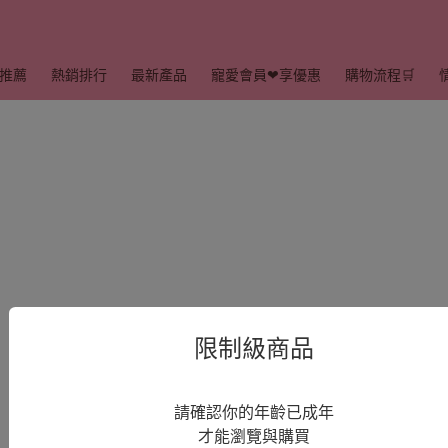
推薦
熱銷排行
最新產品
寵愛會員❤享優惠
購物流程🛒
限制級商品
請確認你的年齡已成年
才能瀏覽與購買