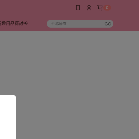
0
情趣用品探討📢